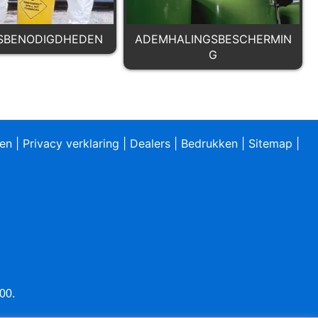
ADEMHALINGSBESCHERMIN
FSBENODIGDHEDEN
G
ren
|
Privacy verklaring
|
Dealers
|
Bedrukken
|
Sitemap
|
00.