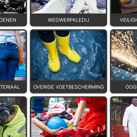
OENEN
VEILI
WEGWERPKLEDIJ
ERIAAL
OVERIGE VOETBESCHERMING
OOG