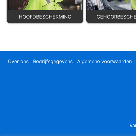
HOOFDBESCHERMING
GEHOORBESCHE
Over ons
|
Bedrijfsgegevens
|
Algemene voorwaarden
va