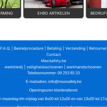
RMING
EHBO ARTIKELEN
BEDRIJ
|
F.A.Q.
|
Bestelprocedure
|
Betaling
|
Verzending
|
Retourne
Contact
Maxisafety.be
werkkledij
|
veiligheidsschoenen
|
werkhandschoenen
Telefoonnummer: 09 253 85 33
E-mailadres:
info@maxisafety.be
Openingsuren klantendienst:
n maandag t/m vrijdag van 8u00 tot 12u00 en van 13u00 tot 17u