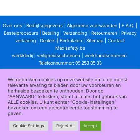
Over ons
|
Bedrijfsgegevens
|
Algemene voorwaarden
|
F.A.Q.
|
Bestelprocedure
|
Betaling
|
Verzending
|
Retourneren
|
Privacy
verklaring
|
Dealers
|
Bedrukken
|
Sitemap
|
Contact
Maxisafety.be
werkkledij
|
veiligheidsschoenen
|
werkhandschoenen
Telefoonnummer: 09 253 85 33
E-mailadres:
info@maxisafety.be
We gebruiken cookies op onze website om u de meest
Openingsuren klantendienst:
relevante ervaring te bieden door uw voorkeuren en
herhaalde bezoeken te onthouden. Door op
van maandag t/m vrijdag van 8u00 tot 12u00 en van 13u00 tot
"AANVAARD" te klikken, stemt u in met het gebruik van
ALLE cookies. U kunt echter "Cookie-instellingen"
17u00.
bezoeken om een gecontroleerde toestemming te
geven.
Gesloten in het weekend en op feestdagen.
Maxisafety.be © 2025
Cookie Settings
Reject All
Accept