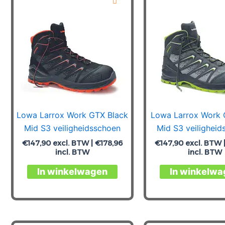
Deze
optie
kan
gekozen
worden
op
de
productpagina
Lowa Larrox Work GTX Black
Lowa Larrox Work 
Mid S3 veiligheidsschoen
Mid S3 veiligheid
€
147,90
excl. BTW |
€
178,96
€
147,90
excl. BTW 
incl. BTW
incl. BTW
Dit
In winkelwagen
In winkelwa
product
heeft
meerdere
variaties.