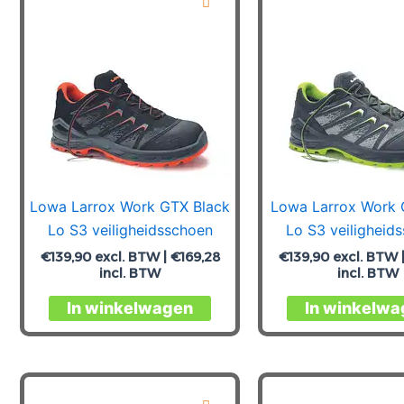
Lowa Larrox Work GTX Black
Lowa Larrox Work 
Lo S3 veiligheidsschoen
Lo S3 veiligheid
€
139,90
excl. BTW |
€
169,28
€
139,90
excl. BTW 
incl. BTW
incl. BTW
Dit
In winkelwagen
In winkelwa
product
heeft
meerdere
variaties.