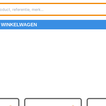
WINKELWAGEN
rteerd
g