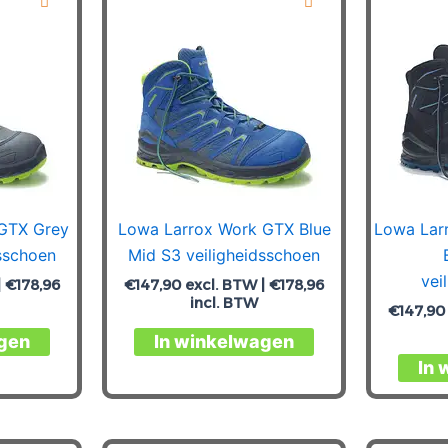
Deze
Deze
optie
optie
kan
kan
gekozen
gekozen
worden
worden
op
op
de
de
productpagina
productpagina
GTX Grey
Lowa Larrox Work GTX Blue
Lowa Lar
sschoen
Mid S3 veiligheidsschoen
vei
|
€
178,96
€
147,90
excl. BTW |
€
178,96
incl. BTW
€
147,90
Dit
Dit
gen
In winkelwagen
product
product
In 
heeft
heeft
meerdere
meerdere
variaties.
variaties.