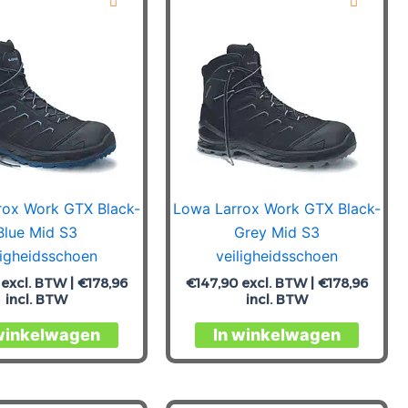
Deze
Deze
optie
optie
kan
kan
gekozen
gekoz
worden
worde
op
op
de
de
productpagina
produc
rox Work GTX Black-
Lowa Larrox Work GTX Black-
Blue Mid S3
Grey Mid S3
ligheidsschoen
veiligheidsschoen
excl. BTW |
€
178,96
€
147,90
excl. BTW |
€
178,96
incl. BTW
incl. BTW
Dit
Dit
winkelwagen
In winkelwagen
product
produc
heeft
heeft
meerdere
meerde