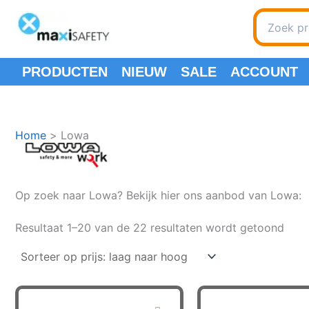
Spring
Search
naar
for:
de
inhoud
PRODUCTEN
NIEUW
SALE
ACCOUNT
Home
Lowa
Op zoek naar Lowa? Bekijk hier ons aanbod van Lowa:
Geso
Resultaat 1–20 van de 22 resultaten wordt getoond
op
prijs:
laag
naar
hoo