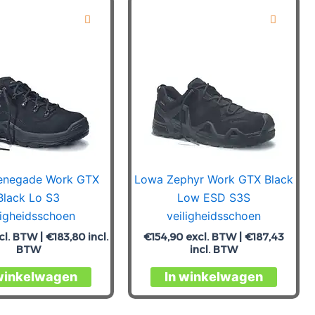
variaties.
variatie
Deze
Deze
optie
optie
kan
kan
gekozen
gekoz
worden
worde
op
op
de
de
productpagina
produc
enegade Work GTX
Lowa Zephyr Work GTX Black
Black Lo S3
Low ESD S3S
ligheidsschoen
veiligheidsschoen
cl. BTW |
€
183,80
incl.
€
154,90
excl. BTW |
€
187,43
BTW
incl. BTW
Dit
Dit
winkelwagen
In winkelwagen
product
produc
heeft
heeft