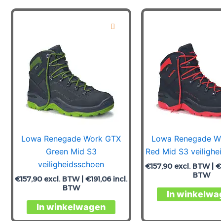
meerdere
variaties.
Deze
optie
kan
gekozen
worden
op
de
productpagina
Lowa Renegade Work GTX
Lowa Renegade W
Green Mid S3
Red Mid S3 veiligh
veiligheidsschoen
€
157,90
excl. BTW |
€
BTW
€
157,90
excl. BTW |
€
191,06
incl.
BTW
In winkelwa
Dit
In winkelwagen
product