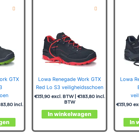
Deze
Deze
optie
optie
kan
kan
gekozen
gekozen
worden
worden
op
op
de
de
productpagina
productpagina
ork GTX
Lowa Renegade Work GTX
Lowa R
3
Red Lo S3 veiligheidsschoen
hoen
vei
€
151,90
excl. BTW |
€
183,80
incl.
BTW
183,80
incl.
€
151,90
ex
Dit
In winkelwagen
Dit
product
gen
In 
product
heeft
heeft
meerdere