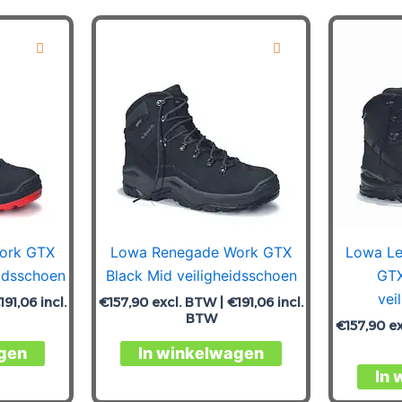
meerdere
variaties.
variaties.
Deze
Deze
optie
optie
kan
kan
gekozen
gekozen
worden
worden
op
op
de
de
productpagina
productpagina
ork GTX
Lowa Renegade Work GTX
Lowa Le
eidsschoen
Black Mid veiligheidsschoen
GTX
vei
191,06
incl.
€
157,90
excl. BTW |
€
191,06
incl.
BTW
€
157,90
ex
Dit
Dit
gen
In winkelwagen
product
product
In 
heeft
heeft