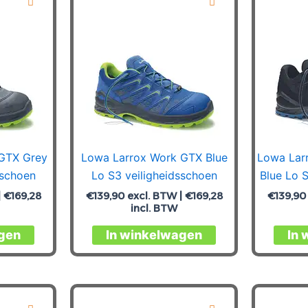
GTX Grey
Lowa Larrox Work GTX Blue
Lowa Lar
sschoen
Lo S3 veiligheidsschoen
Blue Lo 
|
€
169,28
€
139,90
excl. BTW |
€
169,28
€
139,90
incl. BTW
Dit
Dit
gen
In winkelwagen
In 
product
product
heeft
heeft
meerdere
meerdere
variaties.
variaties.