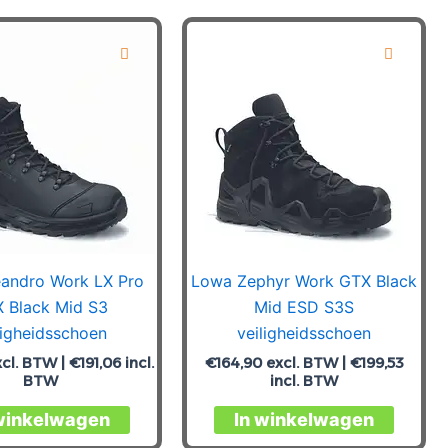
meerdere
meerde
variaties.
variatie
Deze
Deze
optie
optie
kan
kan
gekozen
gekoz
worden
worde
op
op
de
de
productpagina
produc
andro Work LX Pro
Lowa Zephyr Work GTX Black
 Black Mid S3
Mid ESD S3S
ligheidsschoen
veiligheidsschoen
cl. BTW |
€
191,06
incl.
€
164,90
excl. BTW |
€
199,53
BTW
incl. BTW
Dit
Dit
winkelwagen
In winkelwagen
product
produc