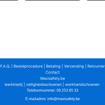
meerdere
meerdere
variaties.
variaties.
Deze
Deze
optie
optie
kan
kan
gekozen
gekozen
worden
worden
op
op
de
de
productpagina
productpagina
|
F.A.Q.
|
Bestelprocedure
|
Betaling
|
Verzending
|
Retourne
Contact
Maxisafety.be
werkkledij
|
veiligheidsschoenen
|
werkhandschoenen
Telefoonnummer: 09 253 85 33
E-mailadres:
info@maxisafety.be