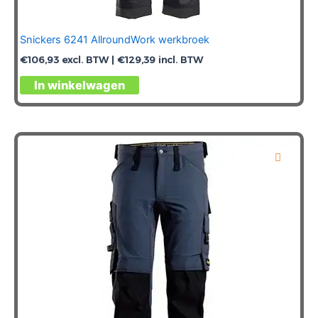
Snickers 6241 AllroundWork werkbroek
€
106,93
excl. BTW |
€
129,39
incl. BTW
Dit
In winkelwagen
product
heeft
meerdere
variaties.
Deze
optie
kan
gekozen
worden
op
de
productpagina