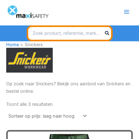
Spring
naar
de
inhoud
Search
for:
Home
Snickers
Op zoek naar Snickers? Bekijk ons aanbod van Snickers en
bestel online.
Gesorteerd
Toont alle 3 resultaten
op
prijs:
laag
naar
hoog