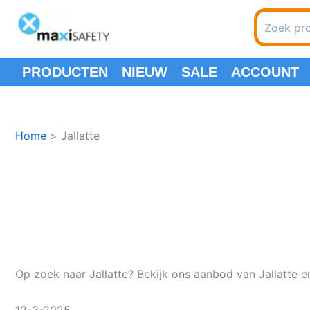
Spring
Search
naar
for:
de
inhoud
PRODUCTEN
NIEUW
SALE
ACCOUNT
Home
Jallatte
Op zoek naar Jallatte? Bekijk ons aanbod van Jallatte en
12-3-2025