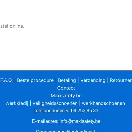
tel online.
|
F.A.Q.
|
Bestelprocedure
|
Betaling
|
Verzending
|
Retourne
Contact
Maxisafety.be
werkkledij
|
veiligheidsschoenen
|
werkhandschoenen
Telefoonnummer: 09 253 85 33
E-mailadres:
info@maxisafety.be
Openingsuren klantendienst: