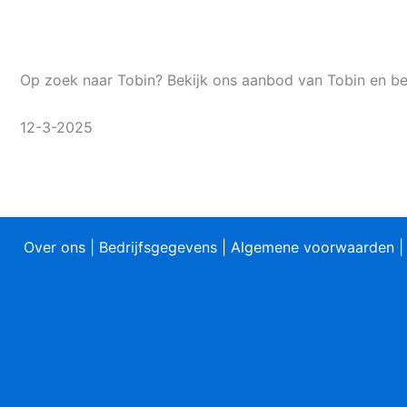
Op zoek naar Tobin? Bekijk ons aanbod van Tobin en bes
12-3-2025
Over ons
|
Bedrijfsgegevens
|
Algemene voorwaarden