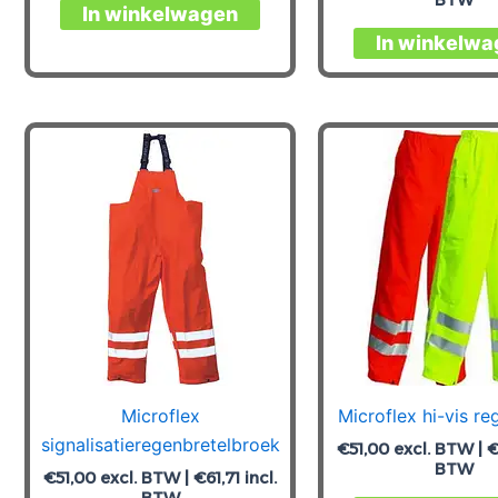
Dit
In winkelwagen
product
In winkelwa
heeft
meerdere
variaties.
Deze
optie
kan
gekozen
worden
op
de
productpagina
Microflex
Microflex hi-vis r
signalisatieregenbretelbroek
€
51,00
excl. BTW |
BTW
€
51,00
excl. BTW |
€
61,71
incl.
BTW