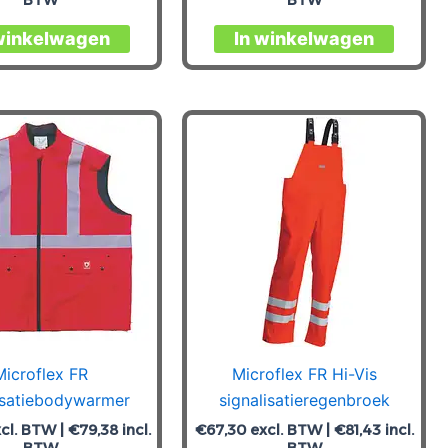
Dit
Dit
winkelwagen
In winkelwagen
product
produc
heeft
heeft
meerdere
meerde
variaties.
variatie
Deze
Deze
optie
optie
kan
kan
gekozen
gekoz
worden
worde
op
op
de
de
productpagina
produc
Microflex FR
Microflex FR Hi-Vis
isatiebodywarmer
signalisatieregenbroek
cl. BTW |
€
79,38
incl.
€
67,30
excl. BTW |
€
81,43
incl.
BTW
BTW