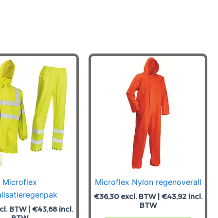
Microflex
Microflex Nylon regenoverall
alisatieregenpak
€
36,30
excl. BTW |
€
43,92
incl.
BTW
cl. BTW |
€
43,68
incl.
BTW