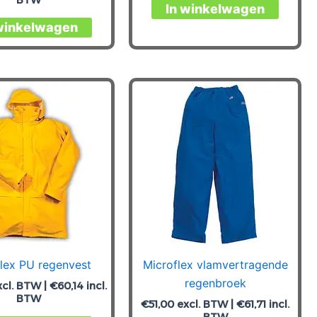
Dit
In winkelwagen
Dit
produc
winkelwagen
product
heeft
heeft
meerde
meerdere
variatie
variaties.
Deze
Deze
optie
optie
kan
kan
gekoz
gekozen
worde
worden
op
op
de
de
produc
productpagina
lex PU regenvest
Microflex vlamvertragende
regenbroek
cl. BTW |
€
60,14
incl.
BTW
€
51,00
excl. BTW |
€
61,71
incl.
BTW