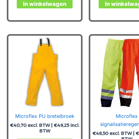
Dit
In winkelwagen
In winkelwa
product
heeft
meerdere
variaties.
Deze
optie
kan
gekozen
worden
op
de
productpagina
Microflex PU bretelbroek
Microflex
signalisatierege
€
40,70
excl. BTW |
€
49,25
incl.
BTW
€
48,50
excl. BTW |
€
BTW