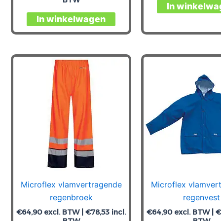
In winkelwa
Dit
In winkelwagen
product
heeft
meerdere
variaties.
Deze
optie
kan
gekozen
worden
op
de
productpagina
Microflex vlamvertragende
Microflex vlamver
regenbroek
regenvest
€
64,90
excl. BTW |
€
78,53
incl.
€
64,90
excl. BTW |
€
BTW
BTW