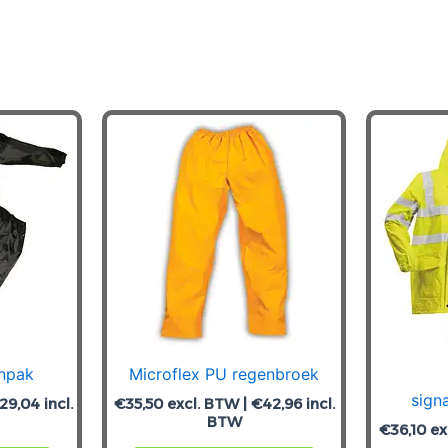
rteerd
enpak
Microflex PU regenbroek
sign
29,04
incl.
€
35,50
excl. BTW |
€
42,96
incl.
BTW
€
36,10
ex