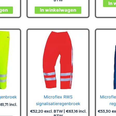
In 
Dit
Dit
gen
In winkelwagen
product
product
heeft
heeft
meerdere
meerdere
variaties.
variaties.
Deze
Deze
optie
optie
kan
kan
gekozen
gekozen
worden
worden
op
op
de
de
productpagina
productpagina
egenbroek
Microflex RWS
Microfl
signalisatieregenbroek
reg
€
61,71
incl.
€
52,20
excl. BTW |
€
63,16
incl.
€
53,30
ex
BTW