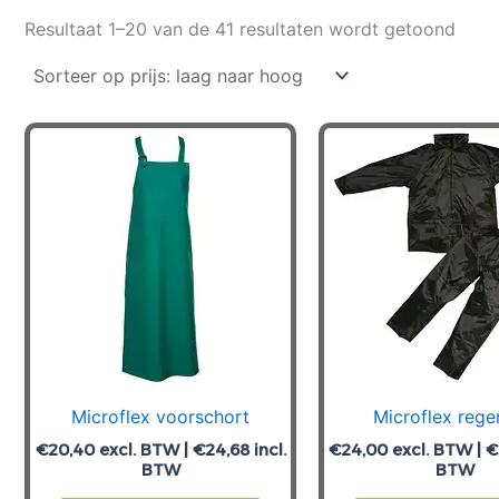
Geso
Resultaat 1–20 van de 41 resultaten wordt getoond
op
prijs:
laag
naar
hoog
Microflex voorschort
Microflex reg
€
20,40
excl. BTW |
€
24,68
incl.
€
24,00
excl. BTW |
€
BTW
BTW