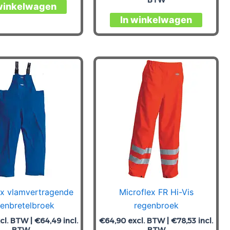
Dit
winkelwagen
product
Dit
In winkelwagen
heeft
produc
meerdere
heeft
variaties.
meerde
Deze
variatie
optie
Deze
kan
optie
gekozen
kan
worden
gekoz
op
worde
de
op
productpagina
de
produc
ex vlamvertragende
Microflex FR Hi-Vis
enbretelbroek
regenbroek
cl. BTW |
€
64,49
incl.
€
64,90
excl. BTW |
€
78,53
incl.
BTW
BTW