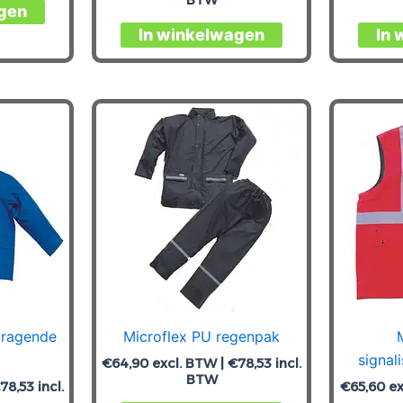
Dit
gen
product
Dit
In winkelwagen
In 
heeft
product
meerdere
heeft
variaties.
meerdere
Deze
variaties.
optie
Deze
kan
optie
gekozen
kan
worden
gekozen
op
worden
de
op
productpagina
de
productpagina
tragende
Microflex PU regenpak
signal
€
64,90
excl. BTW |
€
78,53
incl.
BTW
78,53
incl.
€
65,60
ex