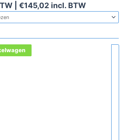
BTW |
€
145,02
incl. BTW
nkelwagen