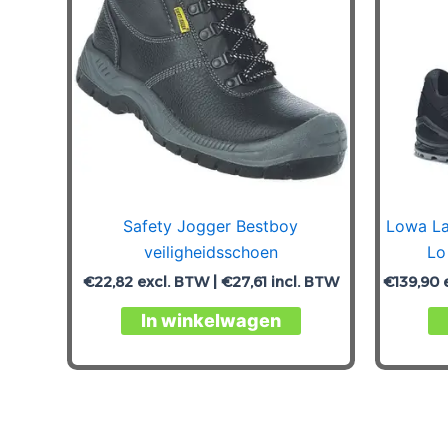
Safety Jogger Bestboy
Lowa La
veiligheidsschoen
Lo
€
22,82
excl. BTW |
€
27,61
incl. BTW
€
139,90
e
Dit
In winkelwagen
product
heeft
meerdere
variaties.
Deze