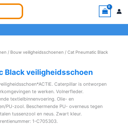
enen
/
Bouw veiligheidsschoenen
/ Cat Pneumatic Black
c Black veiligheidsschoen
eiligheidsschoen*ACTIE. Caterpillar is ontworpen
rkomgevingen te werken. Volnerfleder.
de textielbinnenvoering. Olie- en
ren/PU-zool. Beschermende PU- overneus tegen
talen tussenzool en neus. Zwart kleur.
erentienummer: 1-C705303.