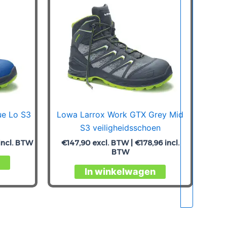
ue Lo S3
Lowa Larrox Work GTX Grey Mid
S3 veiligheidsschoen
incl. BTW
€
147,90
excl. BTW |
€
178,96
incl.
BTW
Dit
Dit
product
In winkelwagen
product
heeft
heeft
meerdere
meerdere
variaties.
variaties.
Deze