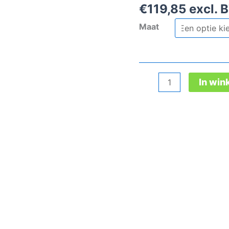
€
119,85
excl. 
Maat
Cat
In wi
Pneumatic
Black
veiligheidsschoen
aantal