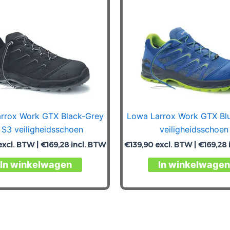
rrox Work GTX Black-Grey
Lowa Larrox Work GTX Bl
 S3 veiligheidsschoen
veiligheidsschoen
xcl. BTW |
€
169,28
incl. BTW
€
139,90
excl. BTW |
€
169,28
Dit
In winkelwagen
In winkelwagen
product
heeft
meerdere
variaties.
Deze