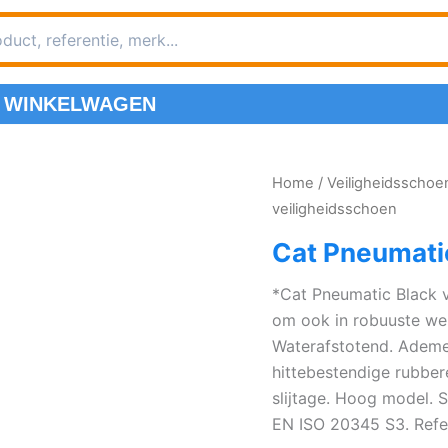
WINKELWAGEN
Home
/
Veiligheidsscho
veiligheidsschoen
Cat Pneumati
*Cat Pneumatic Black v
om ook in robuuste we
Waterafstotend. Ademen
hittebestendige rubbe
slijtage. Hoog model. S
EN ISO 20345 S3. Ref