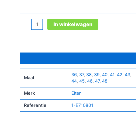
Joran
In winkelwagen
Red
Easy
Esd
S1Pl
Bijkomende informatie
aantal
36
,
37
,
38
,
39
,
40
,
41
,
42
,
43
,
Maat
44
,
45
,
46
,
47
,
48
Merk
Elten
Referentie
1-E710801