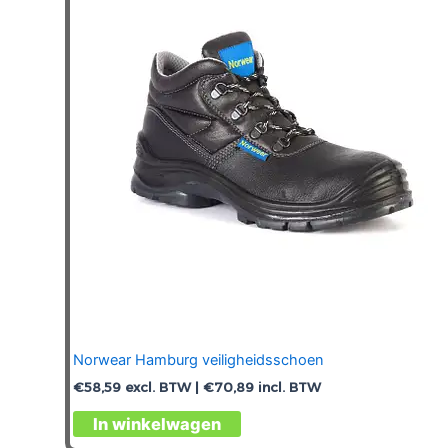
optie
kan
gekozen
worden
op
de
productpagina
Norwear Hamburg veiligheidsschoen
€
58,59
excl. BTW |
€
70,89
incl. BTW
Dit
In winkelwagen
product