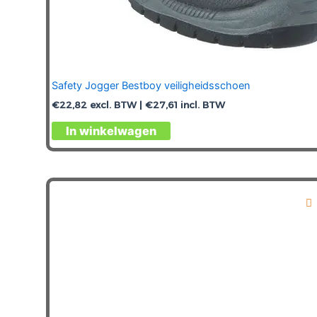
Safety Jogger Bestboy veiligheidsschoen
€
22,82
excl. BTW |
€
27,61
incl. BTW
Dit
In winkelwagen
product
heeft
meerdere
variaties.
Deze
optie
kan
gekozen
worden
op
de