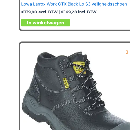
Lowa Larrox Work GTX Black Lo S3 veiligheidsschoen
€
139,90
excl. BTW |
€
169,28
incl. BTW
Dit
In winkelwagen
product
heeft
meerdere
variaties.
Deze
optie
kan
gekozen
worden
op
de
productpagina