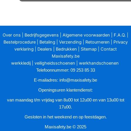
heeft
meerdere
variaties.
Deze
optie
Over ons
|
Bedrijfsgegevens
|
Algemene voorwaarden
|
F.A.Q.
|
kan
Bestelprocedure
|
Betaling
|
Verzending
|
Retourneren
|
Privacy
gekozen
verklaring
|
Dealers
|
Bedrukken
|
Sitemap
|
Contact
worden
Maxisafety.be
op
werkkledij
|
veiligheidsschoenen
|
werkhandschoenen
de
Telefoonnummer: 09 253 85 33
productpagina
E-mailadres:
info@maxisafety.be
Openingsuren klantendienst:
van maandag t/m vrijdag van 8u00 tot 12u00 en van 13u00 tot
17u00.
Gesloten in het weekend en op feestdagen.
Maxisafety.be © 2025