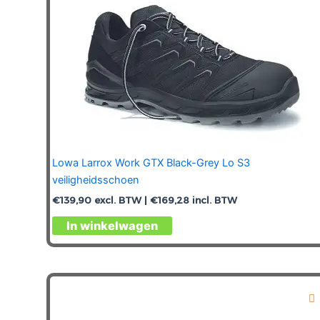
productpagina
Lowa Larrox Work GTX Black-Grey Lo S3
veiligheidsschoen
€
139,90
excl. BTW |
€
169,28
incl. BTW
Dit
In winkelwagen
product
heeft
meerdere
variaties.
Deze