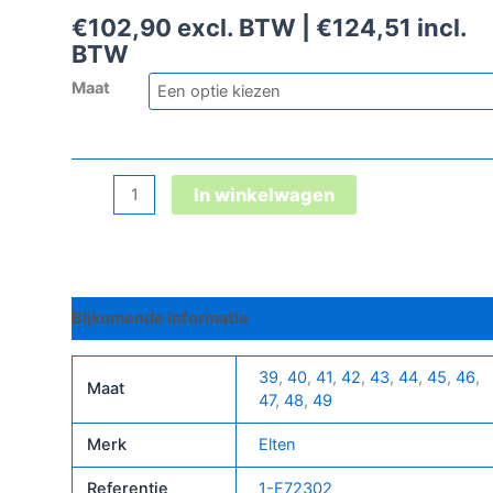
€
102,90
excl. BTW |
€
124,51
incl.
BTW
Maat
Officer
In winkelwagen
Xxb
Low
Esd
S2
Bijkomende informatie
aantal
39
,
40
,
41
,
42
,
43
,
44
,
45
,
46
,
Maat
47
,
48
,
49
Merk
Elten
Referentie
1-E72302