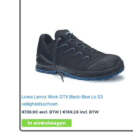
gekozen
worden
op
de
productpagina
Lowa Larrox Work GTX Black-Blue Lo S3
veiligheidsschoen
€
139,90
excl. BTW |
€
169,28
incl. BTW
Dit
In winkelwagen
product