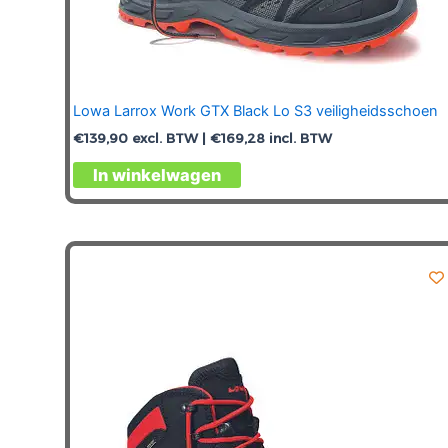
Lowa Larrox Work GTX Black Lo S3 veiligheidsschoen
€
139,90
excl. BTW |
€
169,28
incl. BTW
Dit
In winkelwagen
product
heeft
meerdere
variaties.
Deze
optie
kan
gekozen
worden
op
de