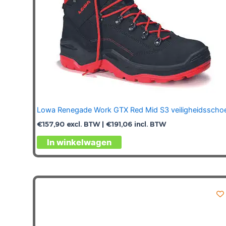
productpagina
Lowa Renegade Work GTX Red Mid S3 veiligheidsscho
€
157,90
excl. BTW |
€
191,06
incl. BTW
Dit
In winkelwagen
product
heeft
meerdere
variaties.
Deze
optie
kan