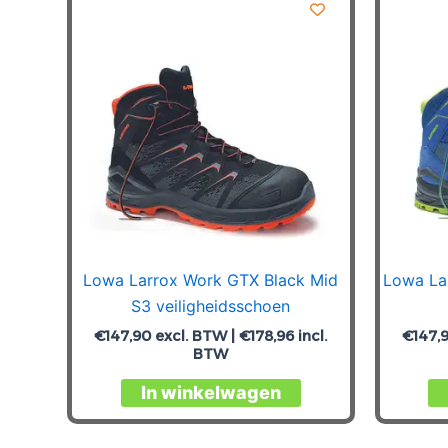
Lowa Larrox Work GTX Black Mid
Lowa La
S3 veiligheidsschoen
€
147,90
excl. BTW |
€
178,96
incl.
€
147,
BTW
Dit
In winkelwagen
product
heeft