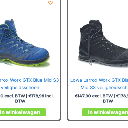
rrox Work GTX Blue Mid S3
Lowa Larrox Work GTX Bl
veiligheidsschoen
Mid S3 veiligheidssc
90
excl. BTW |
€
178,96
incl.
€
147,90
excl. BTW |
€
178,
BTW
BTW
Dit
In winkelwagen
In winkelwagen
product
heeft