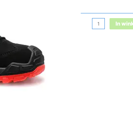
Quentin
In wi
Black-
Red
Low
Esd
S3S
aantal