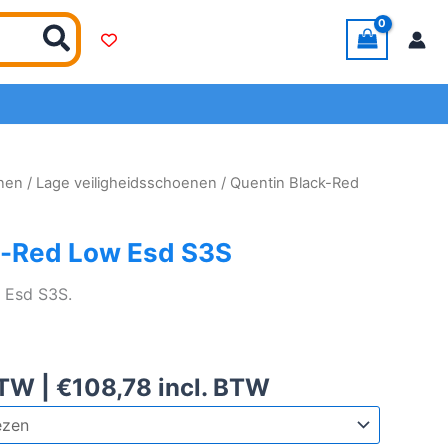
enen
/
Lage veiligheidsschoenen
/ Quentin Black-Red
k-Red Low Esd S3S
 Esd S3S.
BTW |
€
108,78
incl. BTW