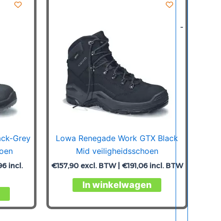
-
ack-Grey
Lowa Renegade Work GTX Black
hoen
Mid veiligheidsschoen
96
incl.
€
157,90
excl. BTW |
€
191,06
incl. BTW
Dit
In winkelwagen
Dit
product
product
heeft
heeft
meerdere