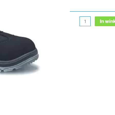
Matthew
In wi
Low
Esd
S3
Typ
2
aantal