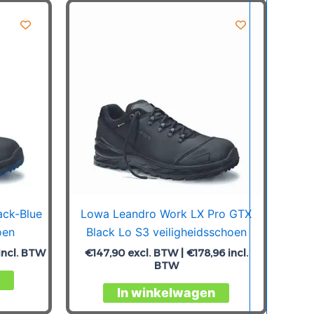
ack-Blue
Lowa Leandro Work LX Pro GTX
oen
Black Lo S3 veiligheidsschoen
incl. BTW
€
147,90
excl. BTW |
€
178,96
incl.
BTW
Dit
Dit
product
In winkelwagen
product
heeft