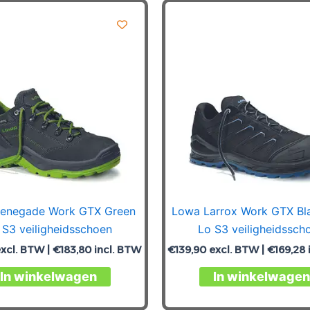
enegade Work GTX Green
Lowa Larrox Work GTX Bl
 S3 veiligheidsschoen
Lo S3 veiligheidssch
xcl. BTW |
€
183,80
incl. BTW
€
139,90
excl. BTW |
€
169,28
Dit
In winkelwagen
In winkelwagen
product
heeft