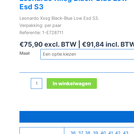
Esd S3
Leonardo Xxsg Black-Blue Low Esd S3.
Verpakking: per paar
Referentie: 1-E728711
€
75,90
excl. BTW |
€
91,84
incl. BT
Maat
Leonardo
In winkelwagen
Xxsg
Black-
Blue
Low
Bijkomende informatie
Esd
S3
aantal
36
,
37
,
38
,
39
,
40
,
41
,
42
,
43
,