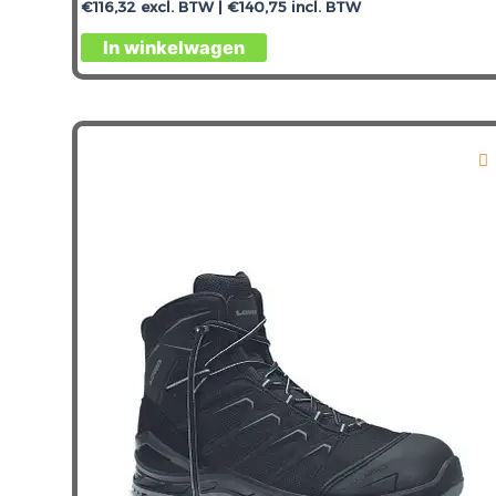
€
116,32
excl. BTW |
€
140,75
incl. BTW
Dit
In winkelwagen
product
heeft
meerdere
variaties.
Deze
optie
kan
gekozen
worden
op
de
productpagina