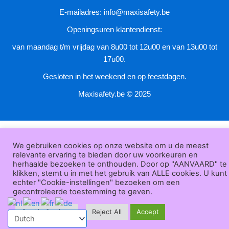
productpagina
E-mailadres:
info@maxisafety.be
Openingsuren klantendienst:
van maandag t/m vrijdag van 8u00 tot 12u00 en van 13u00 tot
17u00.
Gesloten in het weekend en op feestdagen.
Maxisafety.be © 2025
We gebruiken cookies op onze website om u de meest
relevante ervaring te bieden door uw voorkeuren en
herhaalde bezoeken te onthouden. Door op "AANVAARD" te
klikken, stemt u in met het gebruik van ALLE cookies. U kunt
echter "Cookie-instellingen" bezoeken om een
gecontroleerde toestemming te geven.
Cookie Settings
Reject All
Accept