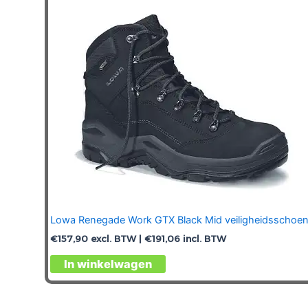
gekozen
worden
op
de
productpagina
Lowa Renegade Work GTX Black Mid veiligheidsschoe
€
157,90
excl. BTW |
€
191,06
incl. BTW
Dit
In winkelwagen
product
heeft
meerdere