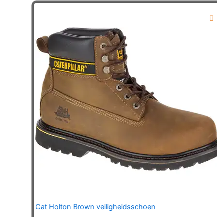
variaties.
Deze
optie
kan
gekozen
worden
op
de
productpagina
Cat Holton Brown veiligheidsschoen