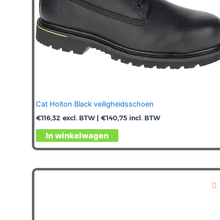
Cat Holton Black veiligheidsschoen
€
116,32
excl. BTW |
€
140,75
incl. BTW
Dit
In winkelwagen
product
heeft
meerdere
variaties.
Deze
optie
kan