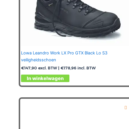
Lowa Leandro Work LX Pro GTX Black Lo S3
veiligheidsschoen
€
147,90
excl. BTW |
€
178,96
incl. BTW
Dit
In winkelwagen
product
heeft
meerdere
variaties.
Deze
optie
kan