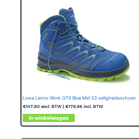
gekozen
worden
op
de
productpagina
Lowa Larrox Work GTX Blue Mid S3 veiligheidsschoen
€
147,90
excl. BTW |
€
178,96
incl. BTW
Dit
In winkelwagen
product
heeft
meerdere