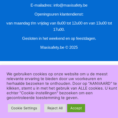
productpagina
E-mailadres:
info@maxisafety.be
Openingsuren klantendienst:
van maandag t/m vrijdag van 8u00 tot 12u00 en van 13u00 tot
17u00.
Gesloten in het weekend en op feestdagen.
Maxisafety.be © 2025
We gebruiken cookies op onze website om u de meest
relevante ervaring te bieden door uw voorkeuren en
herhaalde bezoeken te onthouden. Door op "AANVAARD" te
klikken, stemt u in met het gebruik van ALLE cookies. U kunt
echter "Cookie-instellingen" bezoeken om een
gecontroleerde toestemming te geven.
Cookie Settings
Reject All
Accept