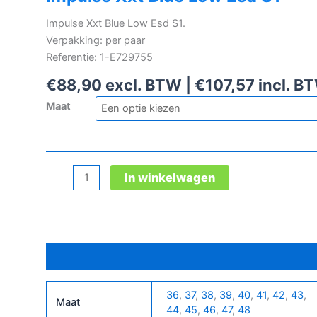
Impulse Xxt Blue Low Esd S1.
Verpakking: per paar
Referentie: 1-E729755
€
88,90
excl. BTW |
€
107,57
incl. B
Maat
Impulse
In winkelwagen
Xxt
Blue
Low
Esd
Bijkomende informatie
S1
aantal
36
,
37
,
38
,
39
,
40
,
41
,
42
,
43
,
Maat
44
,
45
,
46
,
47
,
48