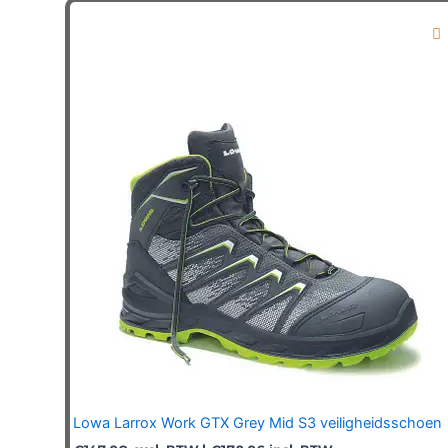
variaties.
Deze
optie
kan
gekozen
worden
op
de
productpagina
Lowa Larrox Work GTX Grey Mid S3 veiligheidsschoen