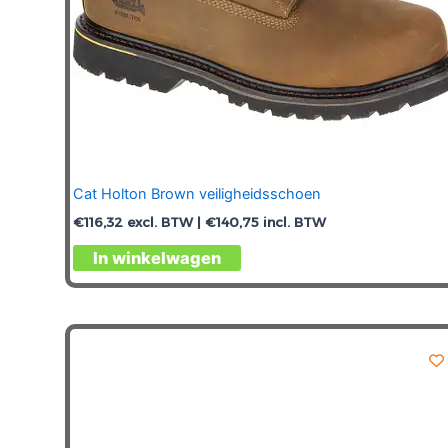
Cat Holton Brown veiligheidsschoen
€
116,32
excl. BTW |
€
140,75
incl. BTW
Dit
In winkelwagen
product
heeft
meerdere
variaties.
Deze
optie
kan
gekozen