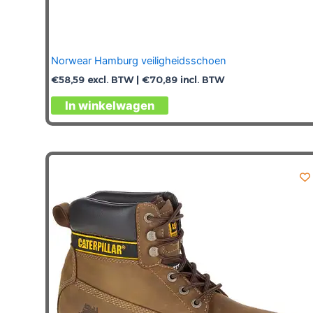
Norwear Hamburg veiligheidsschoen
€
58,59
excl. BTW |
€
70,89
incl. BTW
Dit
In winkelwagen
product
heeft
meerdere
variaties.
Deze
optie
kan
gekozen
worden
op
de
productpagina