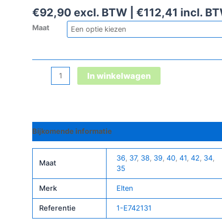
€
92,90
excl. BTW |
€
112,41
incl. B
Maat
Lena
In winkelwagen
Gtx
Black-
Red
Low
Bijkomende informatie
Esd
S3
Ci
36
,
37
,
38
,
39
,
40
,
41
,
42
,
34
,
Maat
aantal
35
Merk
Elten
Referentie
1-E742131