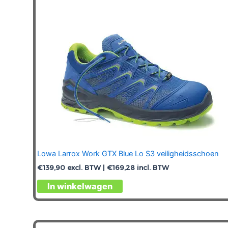
worden
op
de
productpagina
Lowa Larrox Work GTX Blue Lo S3 veiligheidsschoen
€
139,90
excl. BTW |
€
169,28
incl. BTW
Dit
In winkelwagen
product
heeft
meerdere