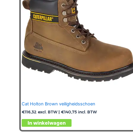
kan
gekozen
worden
op
de
productpagina
Cat Holton Brown veiligheidsschoen
€
116,32
excl. BTW |
€
140,75
incl. BTW
Dit
In winkelwagen
product