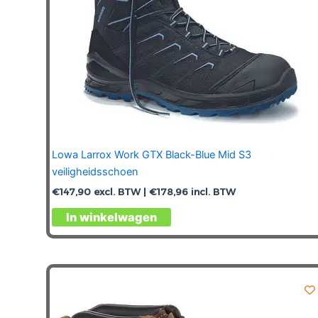
productpagina
Lowa Larrox Work GTX Black-Blue Mid S3
veiligheidsschoen
€
147,90
excl. BTW |
€
178,96
incl. BTW
Dit
In winkelwagen
product
heeft
meerdere
variaties.
Deze
optie