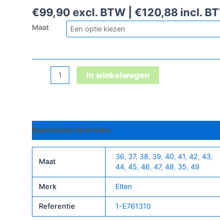
€
99,90
excl. BTW |
€
120,88
incl. B
Maat
Ian
In winkelwagen
Xxtp
Red
Mid
Esd
Bijkomende informatie
S2
aantal
36
,
37
,
38
,
39
,
40
,
41
,
42
,
43
,
Maat
44
,
45
,
46
,
47
,
48
,
35
,
49
Merk
Elten
Referentie
1-E761310