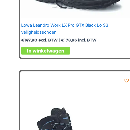
Lowa Leandro Work LX Pro GTX Black Lo S3
veiligheidsschoen
€
147,90
excl. BTW |
€
178,96
incl. BTW
Dit
In winkelwagen
product
heeft
meerdere
variaties.
Deze
optie
kan
gekozen
worden
op
de