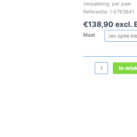
Verpakking: per paar
Referentie: 1-E763841
€
138,90
excl.
Maat
Mike
In wi
Boa®
Gtx
Black
Mid
Esd
S3S
Ci
aantal