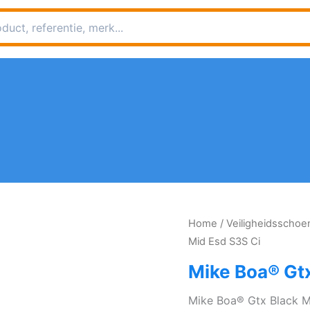
Home
/
Veiligheidsscho
Mid Esd S3S Ci
Mike Boa® Gtx
Mike Boa® Gtx Black M