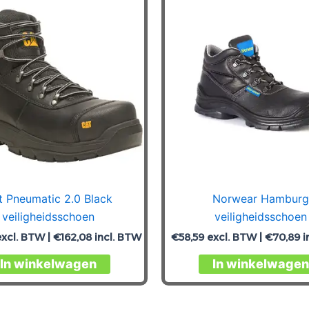
t Pneumatic 2.0 Black
Norwear Hamburg
veiligheidsschoen
veiligheidsschoen
xcl. BTW |
€
162,08
incl. BTW
€
58,59
excl. BTW |
€
70,89
i
Dit
In winkelwagen
In winkelwagen
product
heeft