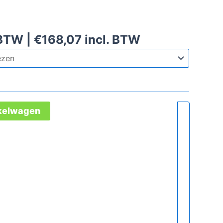
 BTW |
€
168,07
incl. BTW
nkelwagen