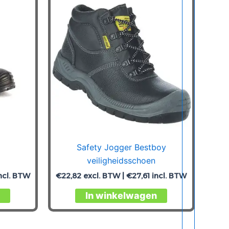
Safety Jogger Bestboy
veiligheidsschoen
ncl. BTW
€
22,82
excl. BTW |
€
27,61
incl. BTW
Dit
Dit
In winkelwagen
product
product
heeft
heeft