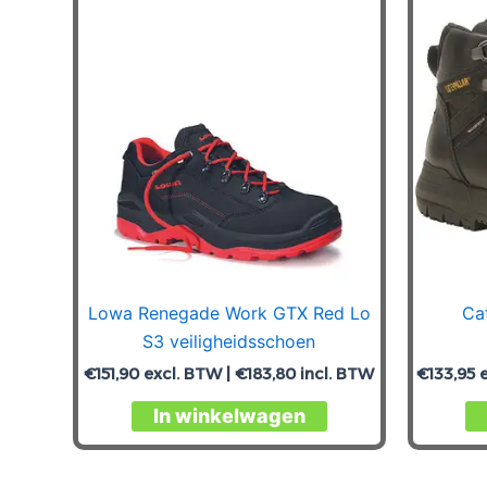
Lowa Renegade Work GTX Red Lo
Ca
S3 veiligheidsschoen
€
151,90
excl. BTW |
€
183,80
incl. BTW
€
133,95
e
Dit
In winkelwagen
product
heeft