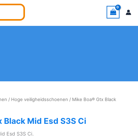
enen
/
Hoge veiligheidsschoenen
/ Mike Boa® Gtx Black
 Black Mid Esd S3S Ci
id Esd S3S Ci.