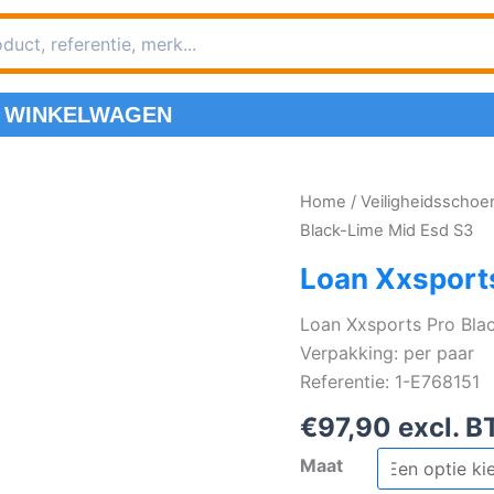
WINKELWAGEN
Home
/
Veiligheidsscho
Black-Lime Mid Esd S3
Loan Xxsport
Loan Xxsports Pro Bla
Verpakking: per paar
Referentie: 1-E768151
€
97,90
excl. B
Maat