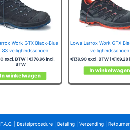
rrox Work GTX Black-Blue
Lowa Larrox Work GTX Bla
 S3 veiligheidsschoen
veiligheidsschoen
90
excl. BTW |
€
178,96
incl.
€
139,90
excl. BTW |
€
169,28
BTW
In winkelwagen
Dit
In winkelwagen
product
heeft
meerdere
variaties.
Deze
optie
|
F.A.Q.
|
Bestelprocedure
|
Betaling
|
Verzending
|
Retourne
kan