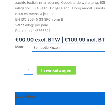
zachte textielbinnenvoering. Gepolsterde watertong. ES
inlegzool. ESD-veilig. TPU/PU-zool. Hoog model. Kunsts
neus en metaalvrije zool.
EN ISO 20345 S3 SRC vorm B
Verpakking: per paar
Referentie: 1-E768321
€
90,90
excl. BTW |
€
109,99
incl. B
Maat
Elten
In winkelwagen
Sander
veiligheidsschoen
aantal
Beschrijving