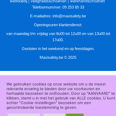
werkkledij
|
veiligheidsschoenen
|
werkhandschoenen
de
Telefoonnummer: 09 253 85 33
productpagina
E-mailadres:
info@maxisafety.be
Openingsuren klantendienst:
van maandag t/m vrijdag van 8u00 tot 12u00 en van 13u00 tot
17u00.
Gesloten in het weekend en op feestdagen.
Maxisafety.be © 2025
We gebruiken cookies op onze website om u de meest
relevante ervaring te bieden door uw voorkeuren en
herhaalde bezoeken te onthouden. Door op "AANVAARD" te
klikken, stemt u in met het gebruik van ALLE cookies. U kunt
echter "Cookie-instellingen" bezoeken om een
gecontroleerde toestemming te geven.