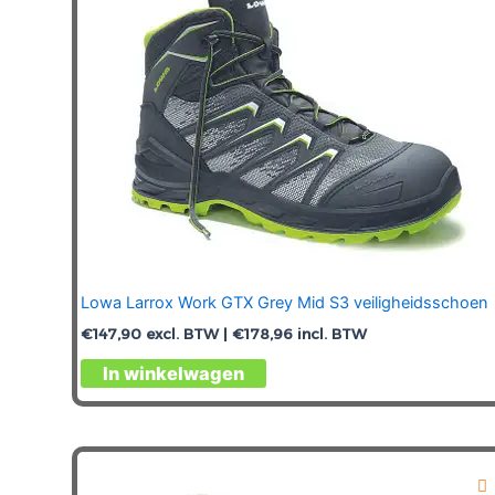
Lowa Larrox Work GTX Grey Mid S3 veiligheidsschoen
€
147,90
excl. BTW |
€
178,96
incl. BTW
Dit
In winkelwagen
product
heeft
meerdere
variaties.