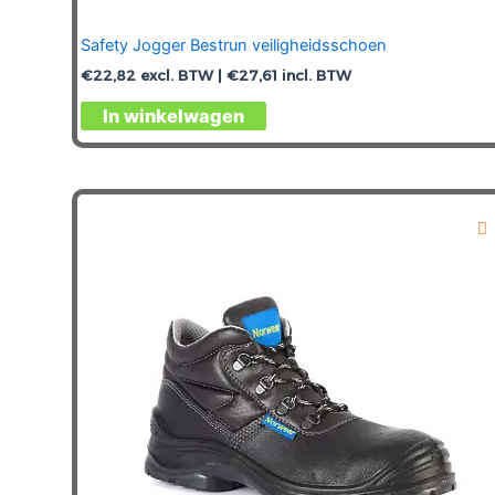
Safety Jogger Bestrun veiligheidsschoen
€
22,82
excl. BTW |
€
27,61
incl. BTW
Dit
In winkelwagen
product
heeft
meerdere
variaties.
Deze
optie
kan
gekozen
worden
op
de
productpagina