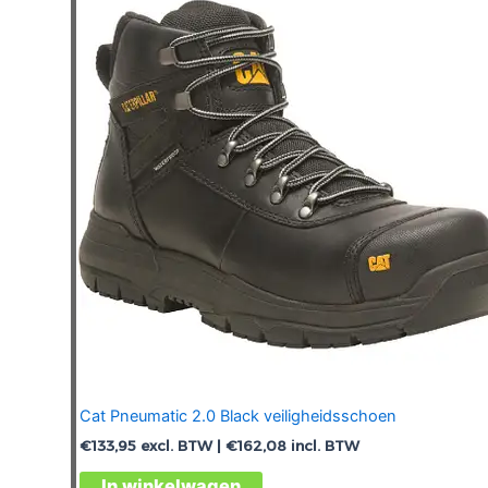
Deze
optie
kan
gekozen
worden
op
de
productpagina
Cat Pneumatic 2.0 Black veiligheidsschoen
€
133,95
excl. BTW |
€
162,08
incl. BTW
Dit
In winkelwagen