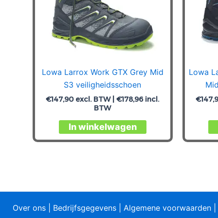
Lowa Larrox Work GTX Grey Mid
Lowa La
S3 veiligheidsschoen
Mid
€
147,90
excl. BTW |
€
178,96
incl.
€
147,
BTW
Dit
In winkelwagen
product
heeft
meerdere
variaties.
Deze
optie
Over ons
|
Bedrijfsgegevens
|
Algemene voorwaarden
kan