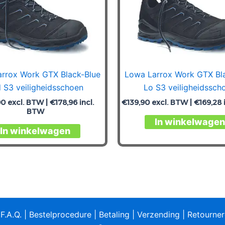
rrox Work GTX Black-Blue
Lowa Larrox Work GTX Bl
 S3 veiligheidsschoen
Lo S3 veiligheidssch
90
excl. BTW |
€
178,96
incl.
€
139,90
excl. BTW |
€
169,28
BTW
In winkelwagen
Dit
In winkelwagen
product
heeft
meerdere
variaties.
Deze
optie
|
F.A.Q.
|
Bestelprocedure
|
Betaling
|
Verzending
|
Retourne
kan