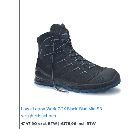
optie
kan
gekozen
worden
op
de
productpagina
Lowa Larrox Work GTX Black-Blue Mid S3
veiligheidsschoen
€
147,90
excl. BTW |
€
178,96
incl. BTW