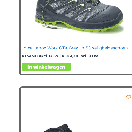
Lowa Larrox Work GTX Grey Lo S3 veiligheidsschoen
€
139,90
excl. BTW |
€
169,28
incl. BTW
Dit
In winkelwagen
product
heeft
meerdere
variaties.
Deze
optie
kan
gekozen
worden