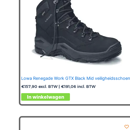
op
de
productpagina
Lowa Renegade Work GTX Black Mid veiligheidsschoe
€
157,90
excl. BTW |
€
191,06
incl. BTW
Dit
In winkelwagen
product
heeft
meerdere
variaties.
Deze