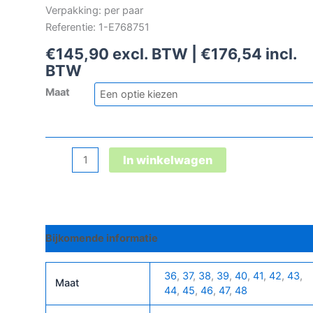
Verpakking: per paar
Referentie: 1-E768751
€
145,90
excl. BTW |
€
176,54
incl.
BTW
Maat
Stefano
In winkelwagen
Xxsg
Boa®
Gtx
Black-
Bijkomende informatie
Blue
Mid
Esd
36
,
37
,
38
,
39
,
40
,
41
,
42
,
43
,
Maat
S3
44
,
45
,
46
,
47
,
48
Ci