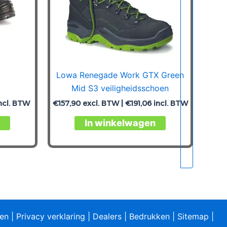
Lowa Renegade Work GTX Green
Mid S3 veiligheidsschoen
ncl. BTW
€
157,90
excl. BTW |
€
191,06
incl. BTW
Dit
Dit
In winkelwagen
product
product
heeft
heeft
meerdere
meerdere
variaties.
variaties.
Deze
Deze
optie
optie
kan
kan
ren
|
Privacy verklaring
|
Dealers
|
Bedrukken
|
Sitemap
|
gekozen
gekozen