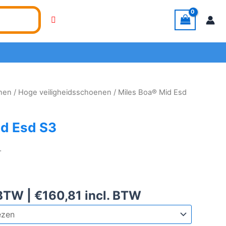
enen
/
Hoge veiligheidsschoenen
/ Miles Boa® Mid Esd
id Esd S3
.
 BTW |
€
160,81
incl. BTW