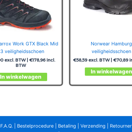
arrox Work GTX Black Mid
Norwear Hamburg
3 veiligheidsschoen
veiligheidsschoen
90
excl. BTW |
€
178,96
incl.
€
58,59
excl. BTW |
€
70,89
i
BTW
In winkelwagen
Dit
In winkelwagen
product
heeft
meerdere
variaties.
Deze
optie
|
F.A.Q.
|
Bestelprocedure
|
Betaling
|
Verzending
|
Retourne
kan