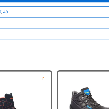
7
,
48