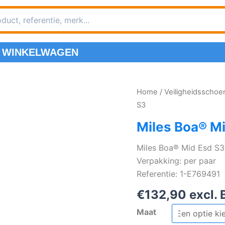
WINKELWAGEN
Home
/
Veiligheidsscho
S3
Miles Boa® M
Miles Boa® Mid Esd S3
Verpakking: per paar
Referentie: 1-E769491
€
132,90
excl.
Maat