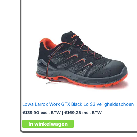
kan
gekozen
worden
op
de
productpagina
Lowa Larrox Work GTX Black Lo S3 veiligheidsschoen
€
139,90
excl. BTW |
€
169,28
incl. BTW
Dit
In winkelwagen
product
heeft