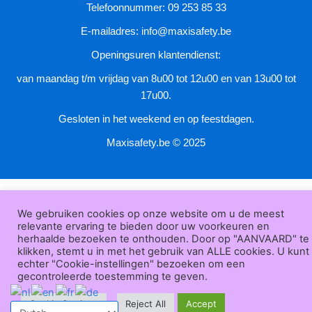
de
Telefoonnummer: 09 253 85 33
productpagina
E-mailadres:
info@maxisafety.be
Openingsuren klantendienst:
van maandag t/m vrijdag van 8u00 tot 12u00 en van 13u00 tot
17u00.
Gesloten in het weekend en op feestdagen.
Maxisafety.be © 2025
We gebruiken cookies op onze website om u de meest
relevante ervaring te bieden door uw voorkeuren en
herhaalde bezoeken te onthouden. Door op "AANVAARD" te
klikken, stemt u in met het gebruik van ALLE cookies. U kunt
echter "Cookie-instellingen" bezoeken om een
gecontroleerde toestemming te geven.
Cookie Settings
Reject All
Accept