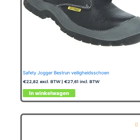
Safety Jogger Bestrun veiligheidsschoen
€
22,82
excl. BTW |
€
27,61
incl. BTW
Dit
In winkelwagen
product
heeft
meerdere
variaties.
Deze
optie