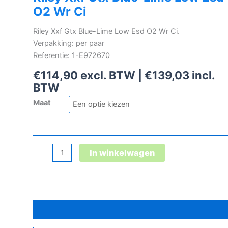
O2 Wr Ci
Riley Xxf Gtx Blue-Lime Low Esd O2 Wr Ci.
Verpakking: per paar
Referentie: 1-E972670
€
114,90
excl. BTW |
€
139,03
incl.
BTW
Maat
Riley
In winkelwagen
Xxf
Gtx
Blue-
Lime
Bijkomende informatie
Low
Esd