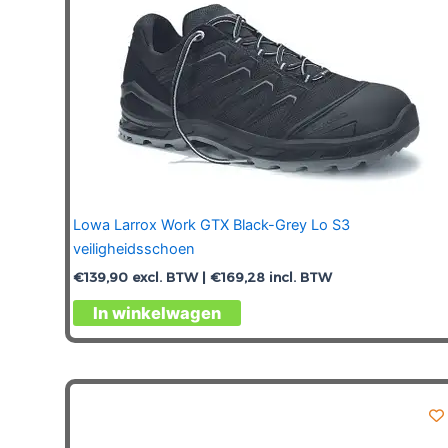
productpagina
Lowa Larrox Work GTX Black-Grey Lo S3
veiligheidsschoen
€
139,90
excl. BTW |
€
169,28
incl. BTW
Dit
In winkelwagen
product
heeft
meerdere
variaties.
Deze
optie