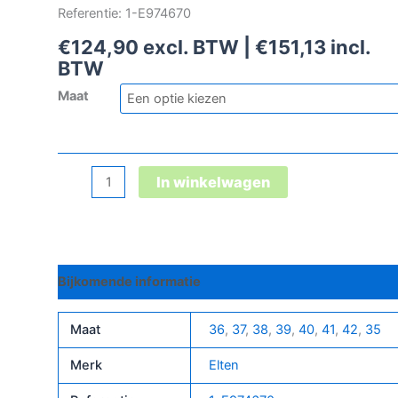
Referentie: 1-E974670
€
124,90
excl. BTW |
€
151,13
incl.
BTW
Maat
Enya
In winkelwagen
Xxf
Gtx
Grey-
Turquoise
Bijkomende informatie
Mid
Esd
O2
Maat
36
,
37
,
38
,
39
,
40
,
41
,
42
,
35
Wr
Merk
Elten
Ci
aantal