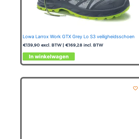
Lowa Larrox Work GTX Grey Lo S3 veiligheidsschoen
€
139,90
excl. BTW |
€
169,28
incl. BTW
Dit
In winkelwagen
product
heeft
meerdere
variaties.
Deze
optie
kan
gekozen
worden
op
de