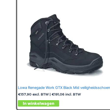
kan
gekozen
worden
op
de
productpagina
Lowa Renegade Work GTX Black Mid veiligheidsschoe
€
157,90
excl. BTW |
€
191,06
incl. BTW
Dit
In winkelwagen
product