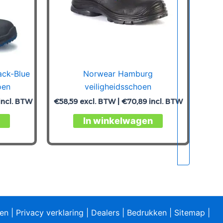
ack-Blue
Norwear Hamburg
oen
veiligheidsschoen
incl. BTW
€
58,59
excl. BTW |
€
70,89
incl. BTW
Dit
Dit
In winkelwagen
product
product
heeft
heeft
meerdere
meerdere
variaties.
variaties.
Deze
Deze
optie
optie
kan
kan
ren
|
Privacy verklaring
|
Dealers
|
Bedrukken
|
Sitemap
|
gekozen
gekozen