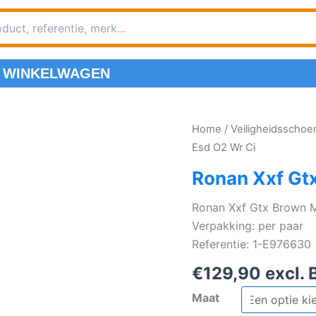
WINKELWAGEN
Home
/
Veiligheidsscho
Esd O2 Wr Ci
Ronan Xxf Gt
Ronan Xxf Gtx Brown M
Verpakking: per paar
Referentie: 1-E976630
€
129,90
excl.
Maat