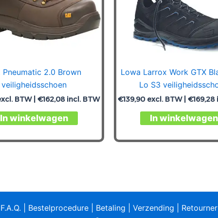
 Pneumatic 2.0 Brown
Lowa Larrox Work GTX Bl
veiligheidsschoen
Lo S3 veiligheidssch
xcl. BTW |
€
162,08
incl. BTW
€
139,90
excl. BTW |
€
169,28
Dit
In winkelwagen
In winkelwagen
product
heeft
meerdere
variaties.
Deze
optie
kan
|
F.A.Q.
|
Bestelprocedure
|
Betaling
|
Verzending
|
Retourne
gekozen