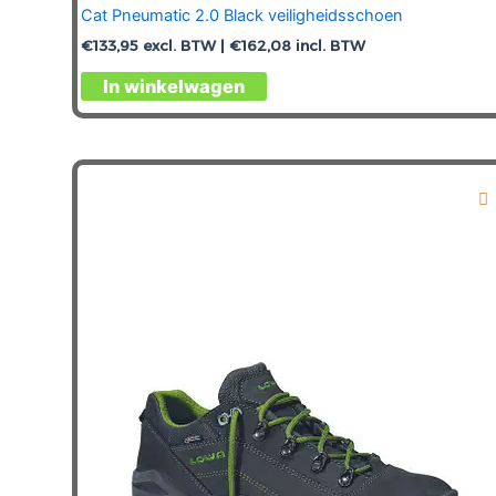
Cat Pneumatic 2.0 Black veiligheidsschoen
€
133,95
excl. BTW |
€
162,08
incl. BTW
Dit
In winkelwagen
product
heeft
meerdere
variaties.
Deze
optie
kan
gekozen
worden
op
de
productpagina