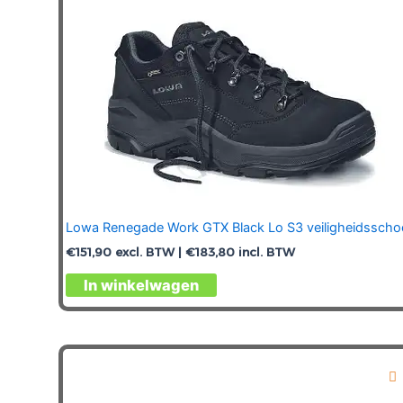
de
productpagina
Lowa Renegade Work GTX Black Lo S3 veiligheidsscho
€
151,90
excl. BTW |
€
183,80
incl. BTW
Dit
In winkelwagen
product
heeft
meerdere
variaties.
Deze