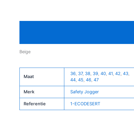
Ecodesert
S1P
Mid
Beschrijving
veiligheidsschoen
aantal
Bijkomende informatie
Beige
36
,
37
,
38
,
39
,
40
,
41
,
42
,
43
,
Maat
44
,
45
,
46
,
47
Merk
Safety Jogger
Referentie
1-ECODESERT