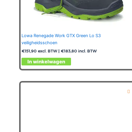
Lowa Renegade Work GTX Green Lo S3
veiligheidsschoen
€
151,90
excl. BTW |
€
183,80
incl. BTW
Dit
In winkelwagen
product
heeft
meerdere
variaties.
Deze
optie
kan
gekozen
worden
op