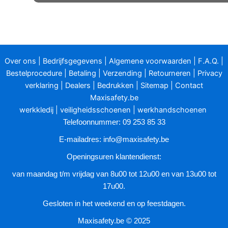
heeft
meerdere
variaties.
Deze
optie
Over ons
|
Bedrijfsgegevens
|
Algemene voorwaarden
|
F.A.Q.
|
kan
Bestelprocedure
|
Betaling
|
Verzending
|
Retourneren
|
Privacy
gekozen
verklaring
|
Dealers
|
Bedrukken
|
Sitemap
|
Contact
worden
Maxisafety.be
op
werkkledij
|
veiligheidsschoenen
|
werkhandschoenen
de
Telefoonnummer: 09 253 85 33
productpagina
E-mailadres:
info@maxisafety.be
Openingsuren klantendienst:
van maandag t/m vrijdag van 8u00 tot 12u00 en van 13u00 tot
17u00.
Gesloten in het weekend en op feestdagen.
Maxisafety.be © 2025