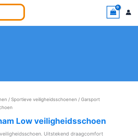
enen
/
Sportieve veiligheidsschoenen
/ Garsport
schoen
ham Low veiligheidsschoen
eiligheidsschoen. Uitstekend draagcomfort