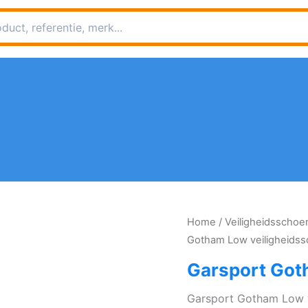
Home
/
Veiligheidsscho
Gotham Low veiligheids
Garsport Got
Garsport Gotham Low v