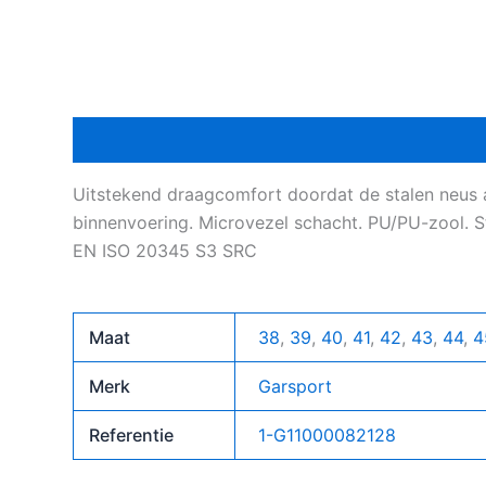
Beschrijving
Bijkomende informatie
Uitstekend draagcomfort doordat de stalen neus a
binnenvoering. Microvezel schacht. PU/PU-zool. S
EN ISO 20345 S3 SRC
Maat
38
,
39
,
40
,
41
,
42
,
43
,
44
,
4
Merk
Garsport
Referentie
1-G11000082128