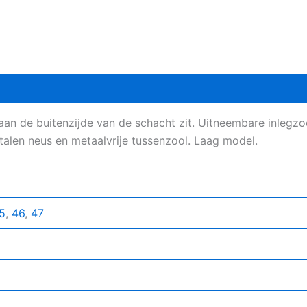
an de buitenzijde van de schacht zit. Uitneembare inlegzoo
talen neus en metaalvrije tussenzool. Laag model.
5
,
46
,
47