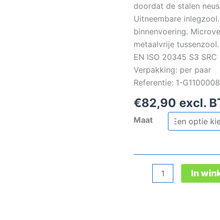
doordat de stalen neus
Uitneembare inlegzool.
binnenvoering. Microve
metaalvrije tussenzool
EN ISO 20345 S3 SRC
Verpakking: per paar
Referentie: 1-G110000
€
82,90
excl. 
Maat
Garsport
In wi
Gotham
Low
veiligheidsschoen