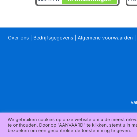
product
heeft
meerder
variaties
Over ons
|
Bedrijfsgegevens
|
Algemene voorwaarden
Deze
optie
kan
gekozen
worden
op
de
product
va
We gebruiken cookies op onze website om u de meest relev
te onthouden. Door op "AANVAARD" te klikken, stemt u in met
bezoeken om een gecontroleerde toestemming te geven.