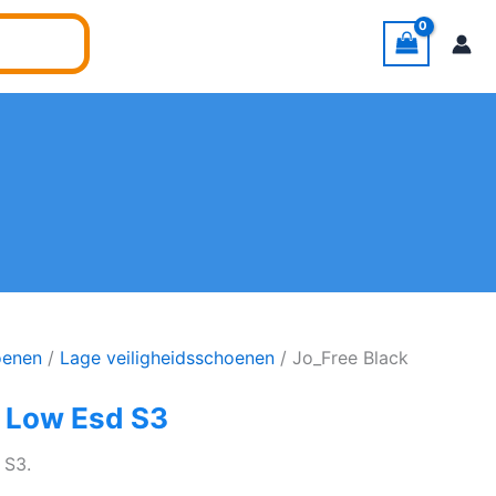
oenen
/
Lage veiligheidsschoenen
/ Jo_Free Black
k Low Esd S3
 S3.