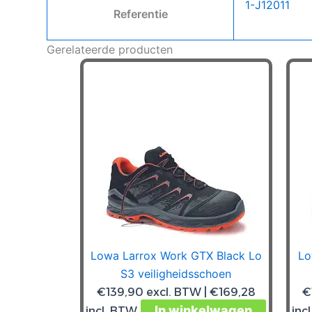
1-J12011
Referentie
Gerelateerde producten
Lowa Larrox Work GTX Black Lo
Lo
S3 veiligheidsschoen
€
139,90
excl. BTW |
€
169,28
€
In winkelwagen
Dit
incl. BTW
inc