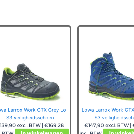
wa Larrox Work GTX Grey Lo
Lowa Larrox Work GTX
S3 veiligheidsschoen
S3 veiligheidssc
139,90
excl. BTW |
€
169,28
€
147,90
excl. BTW |
In winkelwagen
Dit
In winke
l. BTW
incl. BTW