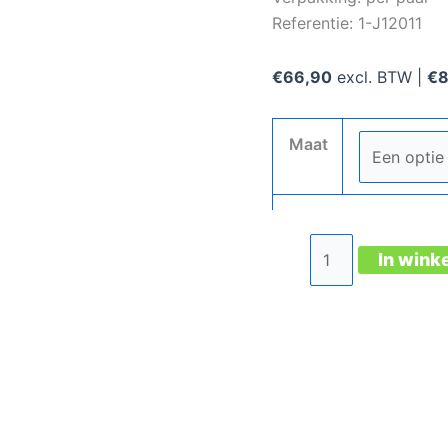
Referentie: 1-J12011
€
66,90
excl. BTW |
€
Maat
Jo_Free
In wink
Black
Low
Esd
S3
aantal