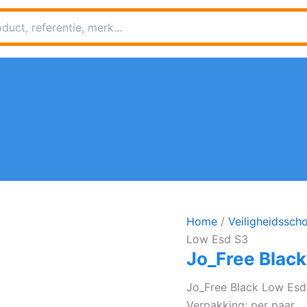
Home
/
Veiligheidssch
Low Esd S3
Jo_Free Blac
Jo_Free Black Low Esd
Verpakking: per paar