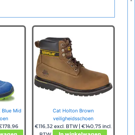
-
 Blue Mid
Cat Holton Brown
hoen
veiligheidsschoen
€
178,96
€
116,32
excl. BTW |
€
140,75
incl.
lwagen
Dit
In winkelwagen
Dit
BTW