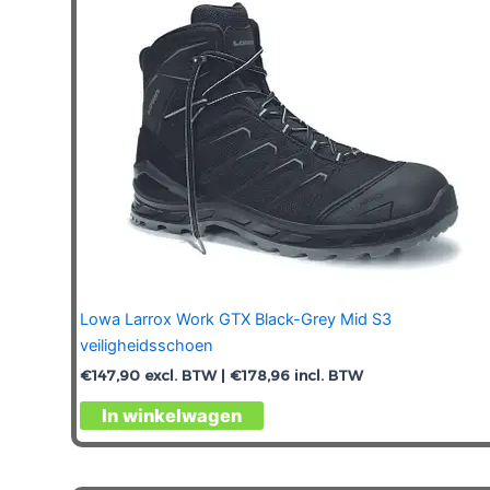
worden
op
de
productpagina
Lowa Larrox Work GTX Black-Grey Mid S3
veiligheidsschoen
€
147,90
excl. BTW |
€
178,96
incl. BTW
Dit
In winkelwagen
product
heeft
meerdere