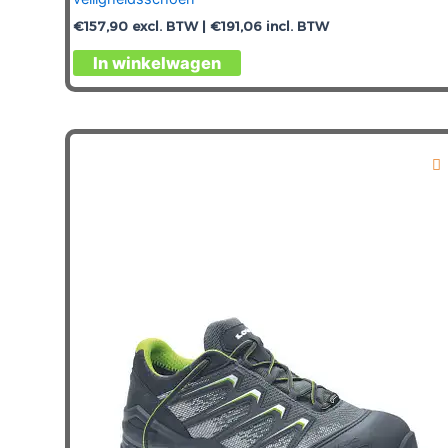
€
157,90
excl. BTW |
€
191,06
incl. BTW
Dit
In winkelwagen
product
heeft
meerdere
variaties.
Deze
optie
kan
gekozen
worden
op
de
productpagina