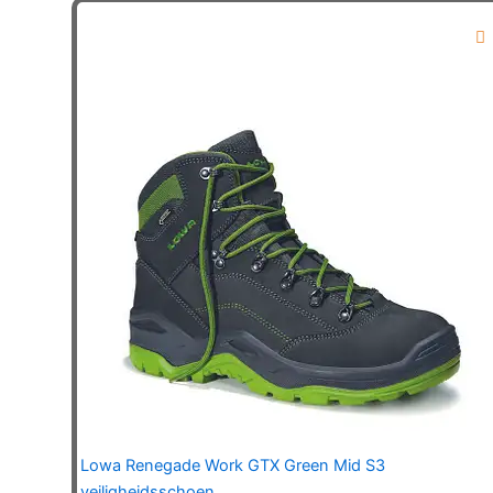
variaties.
Deze
optie
kan
gekozen
worden
op
de
productpagina
Lowa Renegade Work GTX Green Mid S3
veiligheidsschoen