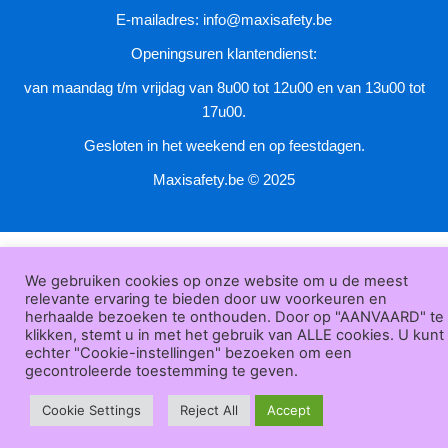
productpagina
E-mailadres:
info@maxisafety.be
Openingsuren klantendienst:
van maandag t/m vrijdag van 8u00 tot 12u00 en van 13u00 tot
17u00.
Gesloten in het weekend en op feestdagen.
Maxisafety.be © 2025
We gebruiken cookies op onze website om u de meest
relevante ervaring te bieden door uw voorkeuren en
herhaalde bezoeken te onthouden. Door op "AANVAARD" te
klikken, stemt u in met het gebruik van ALLE cookies. U kunt
echter "Cookie-instellingen" bezoeken om een
gecontroleerde toestemming te geven.
Cookie Settings
Reject All
Accept