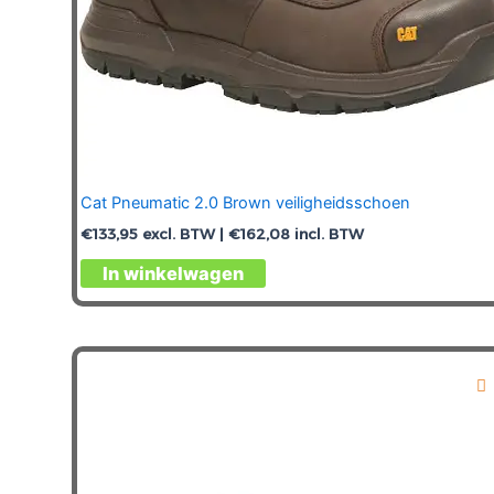
Cat Pneumatic 2.0 Brown veiligheidsschoen
€
133,95
excl. BTW |
€
162,08
incl. BTW
Dit
In winkelwagen
product
heeft
meerdere
variaties.
Deze
optie
kan
gekozen