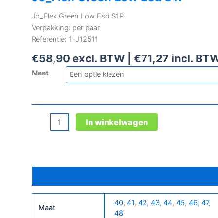
Jo_Flex Green Low Esd S1P.
Verpakking: per paar
Referentie: 1-J12511
€
58,90
excl. BTW |
€
71,27
incl. BT
Maat
Jo_Flex
In winkelwagen
Green
Low
Esd
S1P
Bijkomende informatie
aantal
40
,
41
,
42
,
43
,
44
,
45
,
46
,
47
,
Maat
48