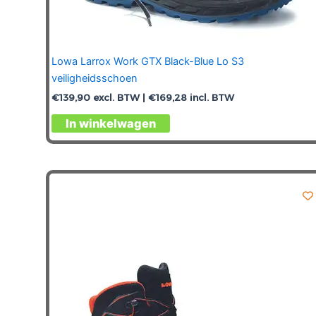
Lowa Larrox Work GTX Black-Blue Lo S3
veiligheidsschoen
€
139,90
excl. BTW |
€
169,28
incl. BTW
Dit
In winkelwagen
product
heeft
meerdere
variaties.
Deze
optie
kan
gekozen
worden
op
de