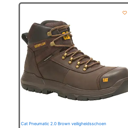
meerdere
variaties.
Deze
optie
kan
gekozen
worden
op
de
productpagina
Cat Pneumatic 2.0 Brown veiligheidsschoen