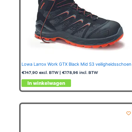
productpagina
Lowa Larrox Work GTX Black Mid S3 veiligheidsschoen
€
147,90
excl. BTW |
€
178,96
incl. BTW
Dit
In winkelwagen
product
heeft
meerdere
variaties.
Deze
optie
kan