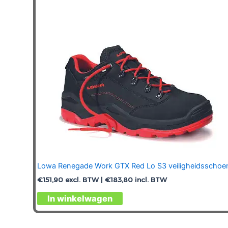
gekozen
worden
op
de
productpagina
Lowa Renegade Work GTX Red Lo S3 veiligheidsschoe
€
151,90
excl. BTW |
€
183,80
incl. BTW
Dit
In winkelwagen
product
heeft