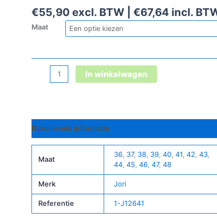
€
55,90
excl. BTW |
€
67,64
incl. BT
Maat
Jo_Clean
In winkelwagen
Loop
White
Low
Esd
Bijkomende informatie
S3
aantal
36
,
37
,
38
,
39
,
40
,
41
,
42
,
43
,
Maat
44
,
45
,
46
,
47
,
48
Merk
Jori
Referentie
1-J12641