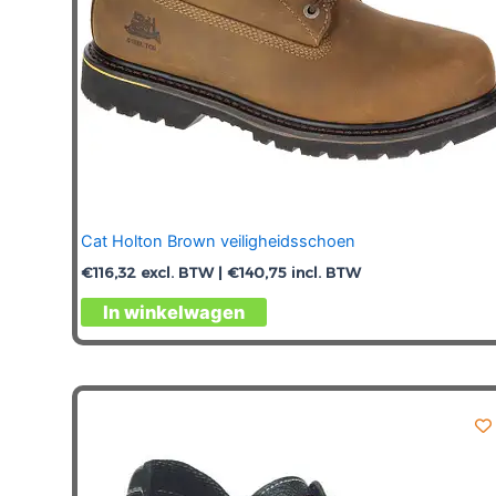
productpagina
Cat Holton Brown veiligheidsschoen
€
116,32
excl. BTW |
€
140,75
incl. BTW
Dit
In winkelwagen
product
heeft
meerdere
variaties.
Deze
optie
kan