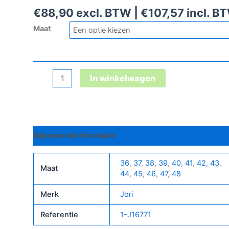
€
88,90
excl. BTW |
€
107,57
incl. B
Maat
Jo_Max
In winkelwagen
Boa®
Mid
S3
aantal
Bijkomende informatie
36
,
37
,
38
,
39
,
40
,
41
,
42
,
43
,
Maat
44
,
45
,
46
,
47
,
48
Merk
Jori
Referentie
1-J16771