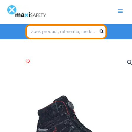
Spring
naar
de
inhoud
Search
for: