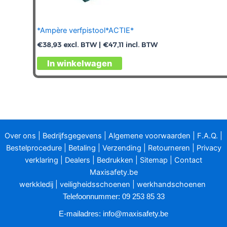
*Ampère verfpistool*ACTIE*
€
38,93
excl. BTW |
€
47,11
incl. BTW
In winkelwagen
Over ons
|
Bedrijfsgegevens
|
Algemene voorwaarden
|
F.A.Q.
|
Bestelprocedure
|
Betaling
|
Verzending
|
Retourneren
|
Privacy
verklaring
|
Dealers
|
Bedrukken
|
Sitemap
|
Contact
Maxisafety.be
werkkledij
|
veiligheidsschoenen
|
werkhandschoenen
Telefoonnummer: 09 253 85 33
E-mailadres:
info@maxisafety.be