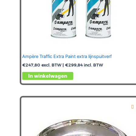
Ampère Traffic Extra Paint extra lijnspuitverf
€
247,80
excl. BTW |
€
299,84
incl. BTW
Dit
In winkelwagen
product
heeft
meerdere
variaties.
Deze
optie
kan
gekozen