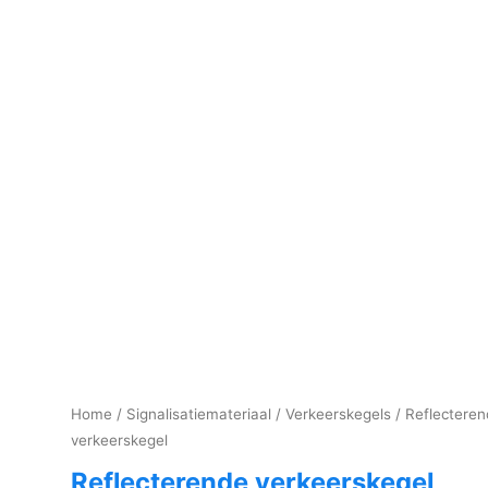
Home
/
Signalisatiemateriaal
/
Verkeerskegels
/ Reflectere
verkeerskegel
Reflecterende verkeerskegel