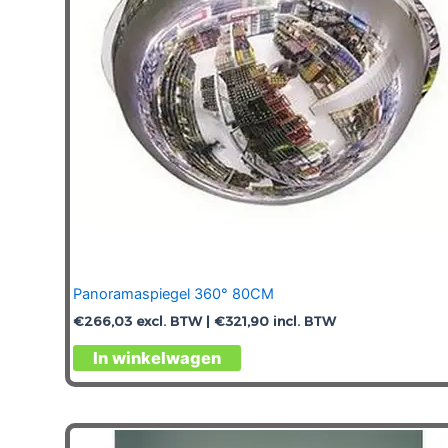
worden
op
de
productpagina
Panoramaspiegel 360° 80CM
€
266,03
excl. BTW |
€
321,90
incl. BTW
In winkelwagen