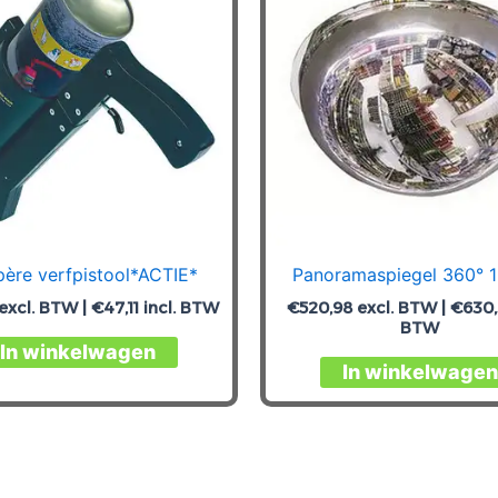
ère verfpistool*ACTIE*
Panoramaspiegel 360°
excl. BTW |
€
47,11
incl. BTW
€
520,98
excl. BTW |
€
630
BTW
In winkelwagen
In winkelwagen