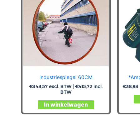
Industriespiegel 60CM
*Amp
€
343,57
excl. BTW |
€
415,72
incl.
€
38,93
BTW
In winkelwagen