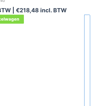
040
 BTW |
€
218,48
incl. BTW
nkelwagen