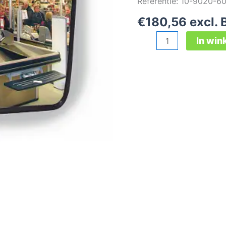
Referentie: 10-9020-6
€
180,56
excl.
Bewakingsspiegel
In wi
60X40CM
aantal