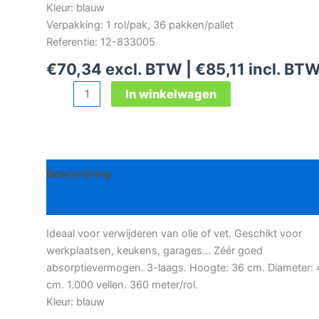
Kleur: blauw
Verpakking: 1 rol/pak, 36 pakken/pallet
Referentie: 12-833005
€
70,34
excl. BTW |
€
85,11
incl. BT
Jumbo
In winkelwagen
poetsrol
aantal
Beschrijving
Bijkomende informatie
Ideaal voor verwijderen van olie of vet. Geschikt voor
werkplaatsen, keukens, garages… Zéér goed
absorptievermogen. 3-laags. Hoogte: 36 cm. Diameter: 
cm. 1.000 vellen. 360 meter/rol.
Kleur: blauw