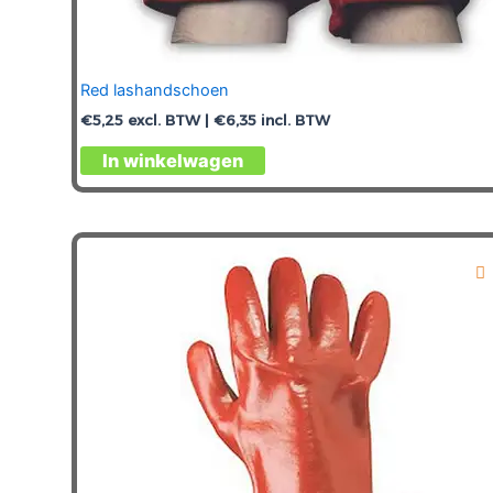
Red lashandschoen
€
5,25
excl. BTW |
€
6,35
incl. BTW
Dit
In winkelwagen
product
heeft
meerdere
variaties.
Deze
optie
kan
gekozen
worden
op
de
productpagina