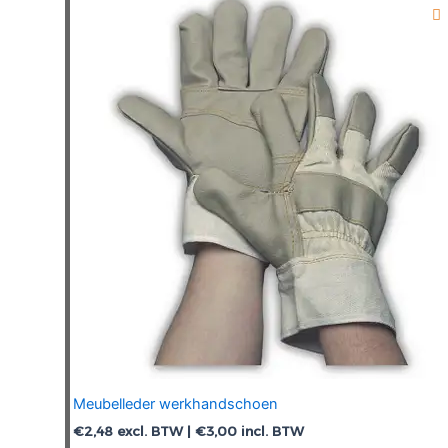
Deze
optie
kan
gekozen
worden
op
de
productpagina
Meubelleder werkhandschoen
€
2,48
excl. BTW |
€
3,00
incl. BTW