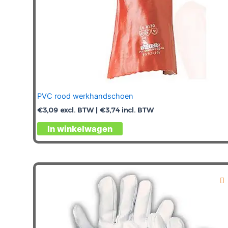
PVC rood werkhandschoen
€
3,09
excl. BTW |
€
3,74
incl. BTW
Dit
In winkelwagen
product
heeft
meerdere
variaties.
Deze
optie
kan
gekozen