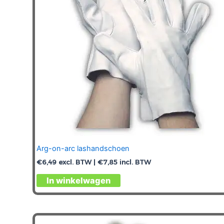
worden
op
de
productpagina
Arg-on-arc lashandschoen
€
6,49
excl. BTW |
€
7,85
incl. BTW
Dit
In winkelwagen
product
heeft
meerdere
variaties.