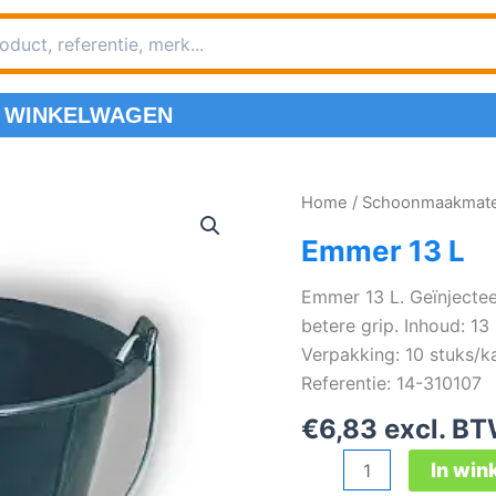
WINKELWAGEN
Home
/
Schoonmaakmater
Emmer 13 L
Emmer 13 L. Geïnjectee
betere grip. Inhoud: 13 
Verpakking: 10 stuks/k
Referentie: 14-310107
€
6,83
excl. BT
Emmer
In wi
13