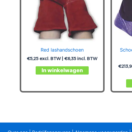
Red lashandschoen
Scho
€
5,25
excl. BTW |
€
6,35
incl. BTW
€
213,
Dit
In winkelwagen
product
heeft
meerdere
variaties.
Deze
optie
kan
gekozen