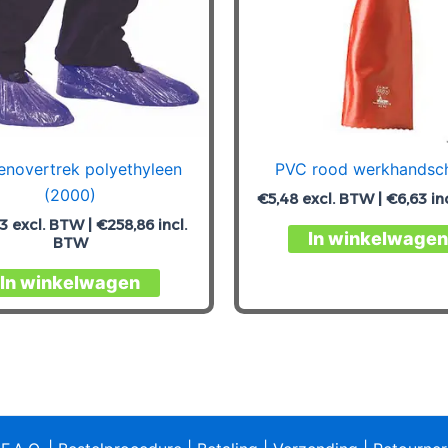
enovertrek polyethyleen
PVC rood werkhandsc
(2000)
€
5,48
excl. BTW |
€
6,63
in
93
excl. BTW |
€
258,86
incl.
In winkelwagen
BTW
Dit
In winkelwagen
product
heeft
meerdere
variaties.
Deze
optie