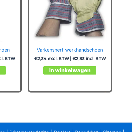
hoen
Varkensnerf werkhandschoen
cl. BTW
€
2,34
excl. BTW |
€
2,83
incl. BTW
Dit
Dit
In winkelwagen
product
product
heeft
heeft
meerdere
meerdere
variaties.
variaties.
Deze
Deze
optie
optie
kan
kan
gekozen
gekozen