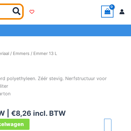
iaal
/
Emmers
/ Emmer 13 L
rd polyethyleen. Zéér stevig. Nerfstructuur voor
liter
arton
W |
€
8,26
incl. BTW
nkelwagen