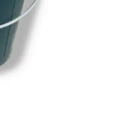
L
aantal