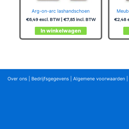
Arg-on-arc lashandschoen
Meub
€
6,49
excl. BTW |
€
7,85
incl. BTW
€
2,48
e
Dit
In winkelwagen
product
heeft
meerdere
variaties.
Deze
optie
Over ons
|
Bedrijfsgegevens
|
Algemene voorwaarden
kan
gekozen
worden
op
de
productpagina