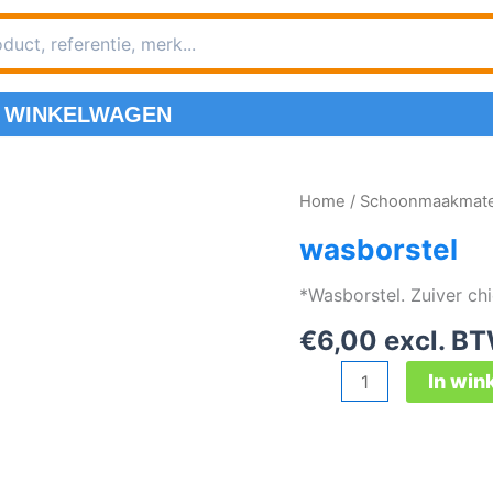
WINKELWAGEN
Home
/
Schoonmaakmater
wasborstel
*Wasborstel. Zuiver ch
€
6,00
excl. B
wasborstel
In wi
aantal