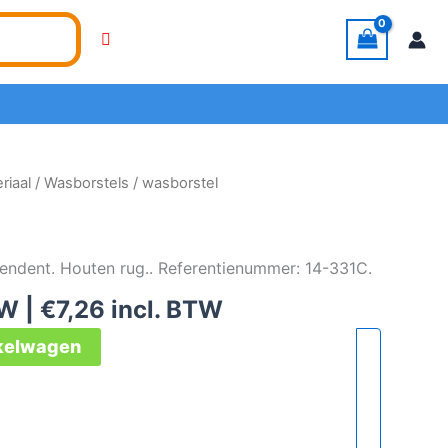
iaal
/
Wasborstels
/ wasborstel
iendent. Houten rug.. Referentienummer: 14-331C.
TW |
€
7,26
incl. BTW
nkelwagen