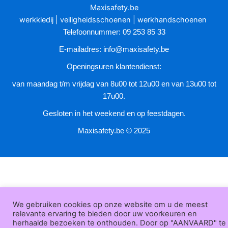
worden
Maxisafety.be
op
werkkledij
|
veiligheidsschoenen
|
werkhandschoenen
de
Telefoonnummer: 09 253 85 33
productpagina
E-mailadres:
info@maxisafety.be
Openingsuren klantendienst:
van maandag t/m vrijdag van 8u00 tot 12u00 en van 13u00 tot
17u00.
Gesloten in het weekend en op feestdagen.
Maxisafety.be © 2025
We gebruiken cookies op onze website om u de meest
relevante ervaring te bieden door uw voorkeuren en
herhaalde bezoeken te onthouden. Door op "AANVAARD" te