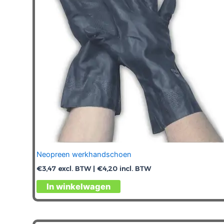
Neopreen werkhandschoen
€
3,47
excl. BTW |
€
4,20
incl. BTW
Dit
In winkelwagen
product
heeft
meerdere