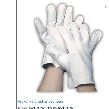
variaties.
Deze
optie
kan
gekozen
worden
op
de
productpagina
Arg-on-arc lashandschoen
€
6,49
excl. BTW |
€
7,85
incl. BTW