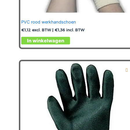
PVC rood werkhandschoen
€
1,12
excl. BTW |
€
1,36
incl. BTW
Dit
In winkelwagen
product
heeft
meerdere
variaties.
Deze
optie
kan
gekozen
worden
op
de
productpagina