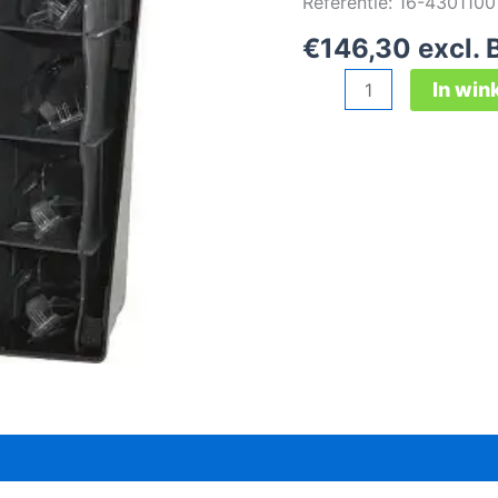
Referentie: 16-4301100
€
146,30
excl.
Secubox
In wi
Maxi
opbergkastje
aantal