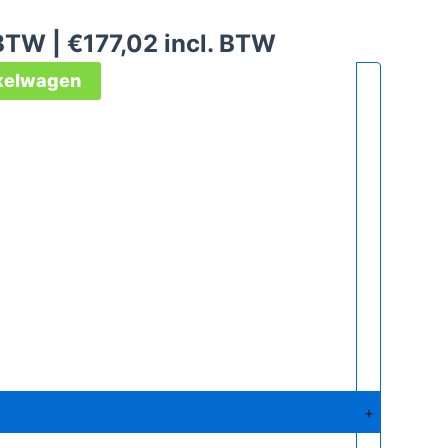
 BTW |
€
177,02
incl. BTW
nkelwagen
+