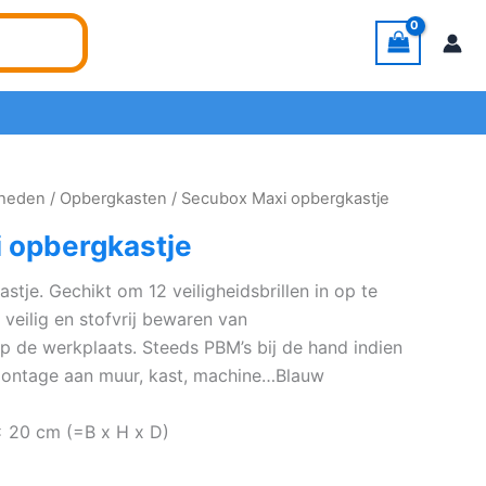
dheden
/
Opbergkasten
/ Secubox Maxi opbergkastje
 opbergkastje
tje. Gechikt om 12 veiligheidsbrillen in op te
 veilig en stofvrij bewaren van
p de werkplaats. Steeds PBM’s bij de hand indien
montage aan muur, kast, machine…Blauw
x 20 cm (=B x H x D)