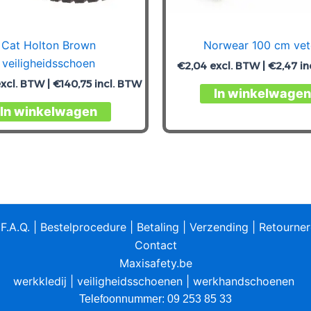
Cat Holton Brown
Norwear 100 cm vet
veiligheidsschoen
€
2,04
excl. BTW |
€
2,47
in
xcl. BTW |
€
140,75
incl. BTW
In winkelwagen
Dit
In winkelwagen
product
heeft
meerdere
variaties.
Deze
optie
|
F.A.Q.
|
Bestelprocedure
|
Betaling
|
Verzending
|
Retourne
kan
Contact
gekozen
Maxisafety.be
worden
werkkledij
|
veiligheidsschoenen
|
werkhandschoenen
op
Telefoonnummer: 09 253 85 33
de