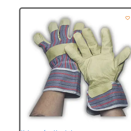
meerdere
variaties.
Deze
optie
kan
gekozen
worden
op
de
productpagina