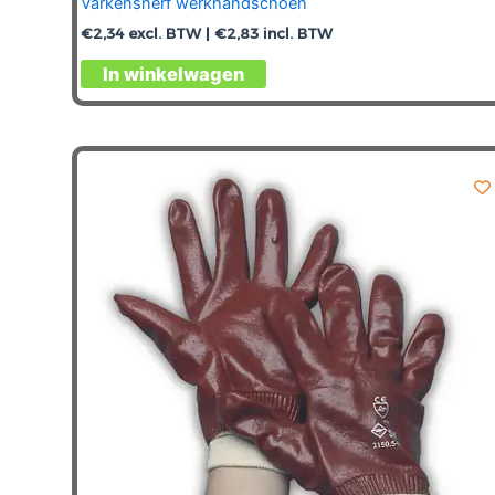
Varkensnerf werkhandschoen
€
2,34
excl. BTW |
€
2,83
incl. BTW
Dit
In winkelwagen
product
heeft
meerdere
variaties.
Deze
optie
kan
gekozen
worden
op
de
productpagina