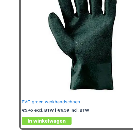
PVC groen werkhandschoen
€
5,45
excl. BTW |
€
6,59
incl. BTW
Dit
In winkelwagen
product
heeft