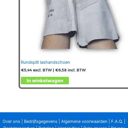
productpagina
Rundsplit lashandschoen
€
5,44
excl. BTW |
€
6,58
incl. BTW
Dit
In winkelwagen
product
heeft
meerdere
variaties.
Deze
optie
Over ons
|
Bedrijfsgegevens
|
Algemene voorwaarden
|
F.A.Q.
|
kan