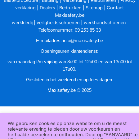
Bestelprocedure
|
Betaling
|
Verzending
|
Retourneren
|
Privacy
gekozen
verklaring
|
Dealers
|
Bedrukken
|
Sitemap
|
Contact
worden
Maxisafety.be
op
werkkledij
|
veiligheidsschoenen
|
werkhandschoenen
de
Telefoonnummer: 09 253 85 33
productpagina
E-mailadres:
info@maxisafety.be
Openingsuren klantendienst:
van maandag t/m vrijdag van 8u00 tot 12u00 en van 13u00 tot
17u00.
Gesloten in het weekend en op feestdagen.
Maxisafety.be © 2025
We gebruiken cookies op onze website om u de meest
relevante ervaring te bieden door uw voorkeuren en
herhaalde bezoeken te onthouden. Door op "AANVAARD" te