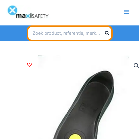
Spring
naar
de
inhoud
Search
for: