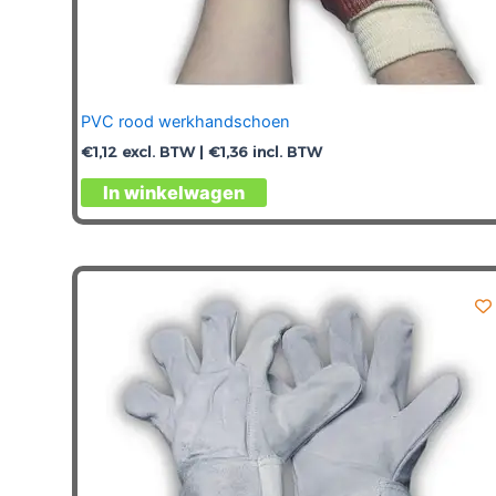
PVC rood werkhandschoen
€
1,12
excl. BTW |
€
1,36
incl. BTW
Dit
In winkelwagen
product
heeft
meerdere
variaties.
Deze
optie
kan
gekozen
worden
op
de