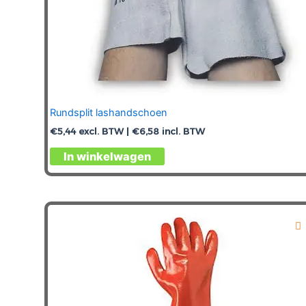
Rundsplit lashandschoen
€
5,44
excl. BTW |
€
6,58
incl. BTW
Dit
In winkelwagen
product
heeft
meerdere
variaties.
Deze
optie
kan
gekozen
worden