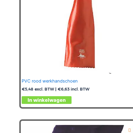
op
de
productpagina
PVC rood werkhandschoen
€
5,48
excl. BTW |
€
6,63
incl. BTW
Dit
In winkelwagen
product
heeft
meerdere
variaties.
Deze