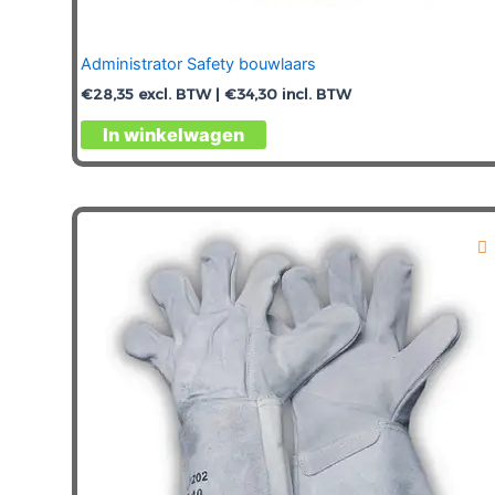
Administrator Safety bouwlaars
€
28,35
excl. BTW |
€
34,30
incl. BTW
Dit
In winkelwagen
product
heeft
meerdere
variaties.
Deze
optie
kan
gekozen
worden
op
de
productpagina