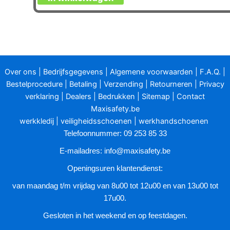
product
heeft
meerdere
variaties.
Deze
optie
Over ons
|
Bedrijfsgegevens
|
Algemene voorwaarden
|
F.A.Q.
|
kan
Bestelprocedure
|
Betaling
|
Verzending
|
Retourneren
|
Privacy
gekozen
verklaring
|
Dealers
|
Bedrukken
|
Sitemap
|
Contact
worden
Maxisafety.be
op
werkkledij
|
veiligheidsschoenen
|
werkhandschoenen
de
Telefoonnummer: 09 253 85 33
productpagina
E-mailadres:
info@maxisafety.be
Openingsuren klantendienst:
van maandag t/m vrijdag van 8u00 tot 12u00 en van 13u00 tot
17u00.
Gesloten in het weekend en op feestdagen.