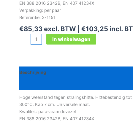
EN 388:2016 2342B, EN 407 41234X
Verpakking: per paar
Referentie: 3-1151
€
85,33
excl. BTW |
€
103,25
incl. B
Alu
In winkelwagen
werkhandschoen
aantal
Beschrijving
Bijkomende informatie
Hoge weerstand tegen stralingshitte. Hittebestendig tot
300°C. Kap 7 cm. Universele maat.
Kwaliteit: para-aramidevezel
EN 388:2016 2342B, EN 407 41234X