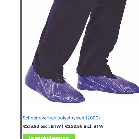
optie
kan
gekozen
worden
op
de
productpagina
Schoenovertrek polyethyleen (2000)
€
213,93
excl. BTW |
€
258,86
incl. BTW
Dit
In winkelwagen