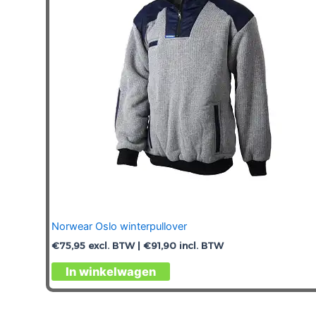
gekozen
worden
op
de
productpagina
Norwear Oslo winterpullover
€
75,95
excl. BTW |
€
91,90
incl. BTW
Dit
In winkelwagen
product
heeft
meerdere