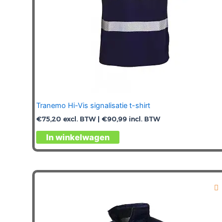
Tranemo Hi-Vis signalisatie t-shirt
€
75,20
excl. BTW |
€
90,99
incl. BTW
Dit
In winkelwagen
product
heeft
meerdere
variaties.
Deze
optie
kan