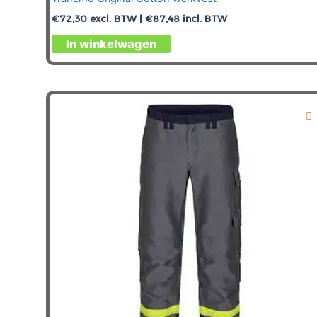
€
72,30
excl. BTW |
€
87,48
incl. BTW
Dit
In winkelwagen
product
heeft
meerdere
variaties.
Deze
optie
kan
gekozen
worden
op
de
productpagina