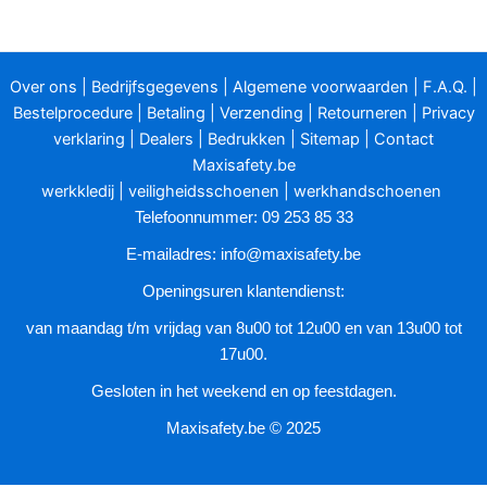
variaties.
Deze
optie
Over ons
|
Bedrijfsgegevens
|
Algemene voorwaarden
|
F.A.Q.
|
kan
Bestelprocedure
|
Betaling
|
Verzending
|
Retourneren
|
Privacy
gekozen
verklaring
|
Dealers
|
Bedrukken
|
Sitemap
|
Contact
worden
Maxisafety.be
op
werkkledij
|
veiligheidsschoenen
|
werkhandschoenen
de
Telefoonnummer: 09 253 85 33
productpagina
E-mailadres:
info@maxisafety.be
Openingsuren klantendienst:
van maandag t/m vrijdag van 8u00 tot 12u00 en van 13u00 tot
17u00.
Gesloten in het weekend en op feestdagen.
Maxisafety.be © 2025