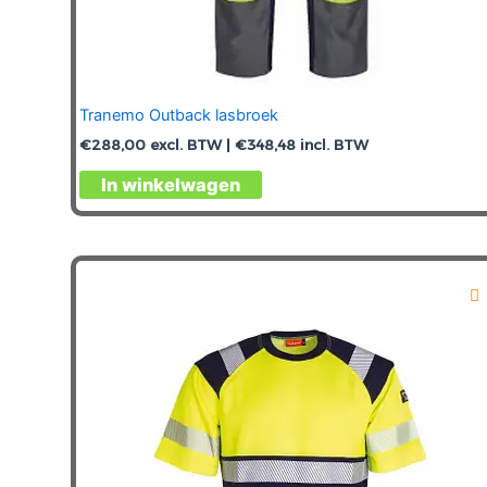
Tranemo Outback lasbroek
€
288,00
excl. BTW |
€
348,48
incl. BTW
Dit
In winkelwagen
product
heeft
meerdere
variaties.
Deze
optie
kan
gekozen
worden
op
de
productpagina