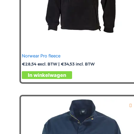
Norwear Pro fleece
€
28,54
excl. BTW |
€
34,53
incl. BTW
Dit
In winkelwagen
product
heeft
meerdere
variaties.
Deze
optie
kan
gekozen