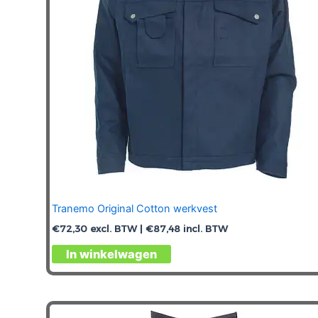
worden
op
de
productpagina
Tranemo Original Cotton werkvest
€
72,30
excl. BTW |
€
87,48
incl. BTW
Dit
In winkelwagen
product
heeft
meerdere
variaties.