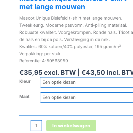
met lange mouwen
Mascot Unique Bielefeld t-shirt met lange mouwen.
Tweekleurig. Moderne pasvorm. Anti-pilling materiaal.
Robuuste kwaliteit. Voorgekrompen. Ronde hals. Tricot 
de hals en bij de pols. Versteviging in de nek.
Kwaliteit: 60% katoen/40% polyester, 195 gram/m²
Verpakking: per stuk
Referentie: 4-50568959
€
35,95
excl. BTW |
€
43,50
incl. B
Kleur
Maat
Mascot
In winkelwagen
Unique