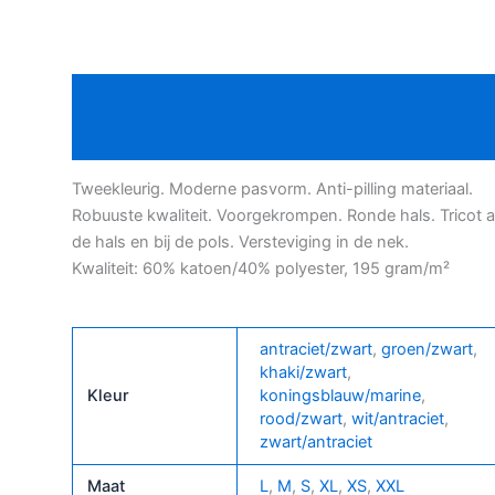
Bielefeld
t-
shirt
Beschrijving
met
lange
Bijkomende informatie
mouwen
aantal
Tweekleurig. Moderne pasvorm. Anti-pilling materiaal.
Robuuste kwaliteit. Voorgekrompen. Ronde hals. Tricot 
de hals en bij de pols. Versteviging in de nek.
Kwaliteit: 60% katoen/40% polyester, 195 gram/m²
antraciet/zwart
,
groen/zwart
,
khaki/zwart
,
Kleur
koningsblauw/marine
,
rood/zwart
,
wit/antraciet
,
zwart/antraciet
Maat
L
,
M
,
S
,
XL
,
XS
,
XXL