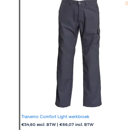
Deze
optie
kan
gekozen
worden
op
de
productpagina
Tranemo Comfort Light werkbroek
€
54,60
excl. BTW |
€
66,07
incl. BTW