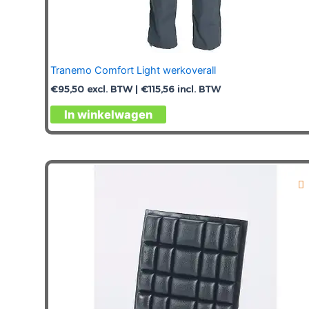
Tranemo Comfort Light werkoverall
€
95,50
excl. BTW |
€
115,56
incl. BTW
Dit
In winkelwagen
product
heeft
meerdere
variaties.
Deze
optie
kan
gekozen
worden
op
de
productpagina