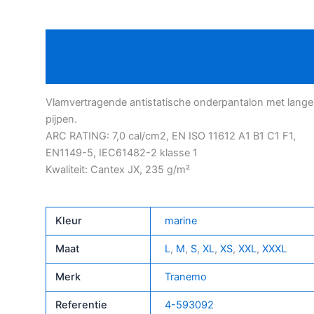
aantal
Beschrijving
Bijkomende informatie
Vlamvertragende antistatische onderpantalon met lange
pijpen.
ARC RATING: 7,0 cal/cm2, EN ISO 11612 A1 B1 C1 F1,
EN1149-5, IEC61482-2 klasse 1
Kwaliteit: Cantex JX, 235 g/m²
Kleur
marine
Maat
L
,
M
,
S
,
XL
,
XS
,
XXL
,
XXXL
Merk
Tranemo
Referentie
4-593092