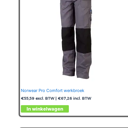
Norwear Pro Comfort werkbroek
€
55,59
excl. BTW |
€
67,26
incl. BTW
Dit
In winkelwagen
product
heeft
meerdere