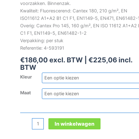
voorzakken. Binnenzak.
Kwaliteit: Fluorescerend: Cantex 180, 210 g/m², EN
ISO11612 A1+A2 B1 C1 F1, EN1149-5, EN471, EN61482-
Overig: Cantex Pro 145, 160 g/m², EN ISO 11612 A1+A2 
C1 F1, EN1149-5, EN61482-1-2
Verpakking: per stuk
Referentie: 4-593191
€
186,00
excl. BTW |
€
225,06
incl.
BTW
Kleur
Maat
Tranemo
In winkelwagen
Cantex
stofjas