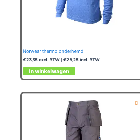
Norwear thermo onderhemd
€
23,35
excl. BTW |
€
28,25
incl. BTW
Dit
In winkelwagen
product
heeft
meerdere
variaties.
Deze
optie
kan
gekozen
worden