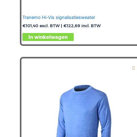
Tranemo Hi-Vis signalisatiesweater
€
101,40
excl. BTW |
€
122,69
incl. BTW
Dit
In winkelwagen
product
heeft
meerdere
variaties.
Deze
optie
kan
gekozen
worden
op
de
productpagina