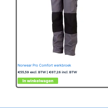
op
de
productpagina
Norwear Pro Comfort werkbroek
€
55,59
excl. BTW |
€
67,26
incl. BTW
Dit
In winkelwagen
product
heeft
meerdere
variaties.
Deze