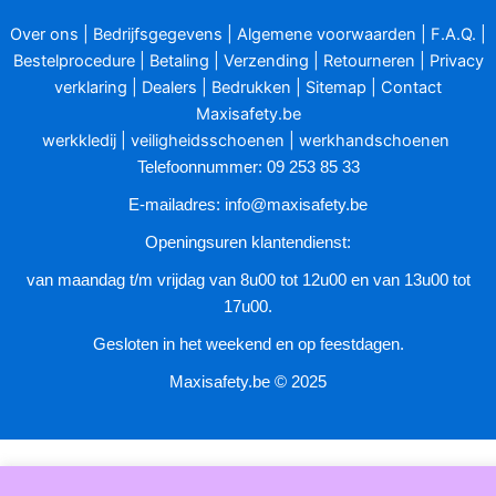
optie
Over ons
|
Bedrijfsgegevens
|
Algemene voorwaarden
|
F.A.Q.
|
kan
Bestelprocedure
|
Betaling
|
Verzending
|
Retourneren
|
Privacy
gekozen
verklaring
|
Dealers
|
Bedrukken
|
Sitemap
|
Contact
worden
Maxisafety.be
op
werkkledij
|
veiligheidsschoenen
|
werkhandschoenen
de
Telefoonnummer: 09 253 85 33
productpagina
E-mailadres:
info@maxisafety.be
Openingsuren klantendienst:
van maandag t/m vrijdag van 8u00 tot 12u00 en van 13u00 tot
17u00.
Gesloten in het weekend en op feestdagen.
Maxisafety.be © 2025