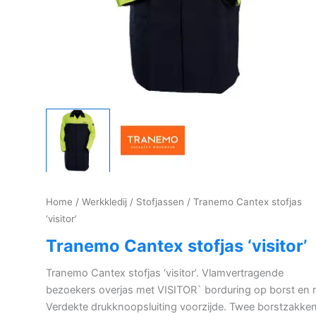
Home
/
Werkkledij
/
Stofjassen
/ Tranemo Cantex stofjas
‘visitor’
Tranemo Cantex stofjas ‘visitor’
Tranemo Cantex stofjas ‘visitor’. Vlamvertragende
bezoekers overjas met VISITOR` borduring op borst en r
Verdekte drukknoopsluiting voorzijde. Twee borstzakke