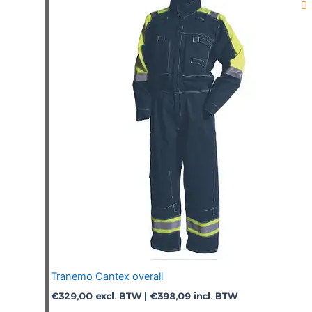
Tranemo Cantex overall
€
329,00
excl. BTW |
€
398,09
incl. BTW