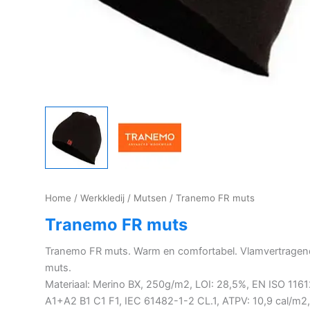
Home
/
Werkkledij
/
Mutsen
/ Tranemo FR muts
Tranemo FR muts
Tranemo FR muts. Warm en comfortabel. Vlamvertragen
muts.
Materiaal: Merino BX, 250g/m2, LOI: 28,5%, EN ISO 1161
A1+A2 B1 C1 F1, IEC 61482-1-2 CL.1, ATPV: 10,9 cal/m2,