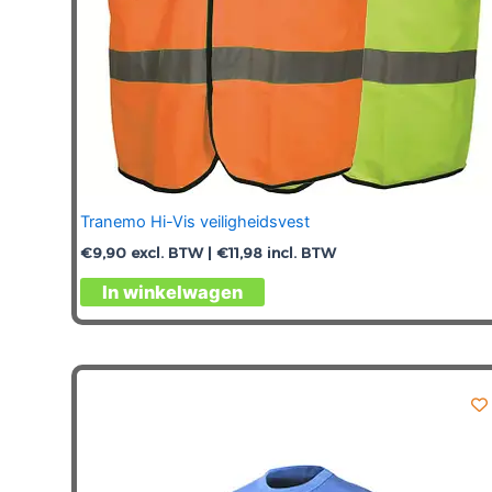
Tranemo Hi-Vis veiligheidsvest
€
9,90
excl. BTW |
€
11,98
incl. BTW
Dit
In winkelwagen
product
heeft
meerdere
variaties.
Deze
optie
kan