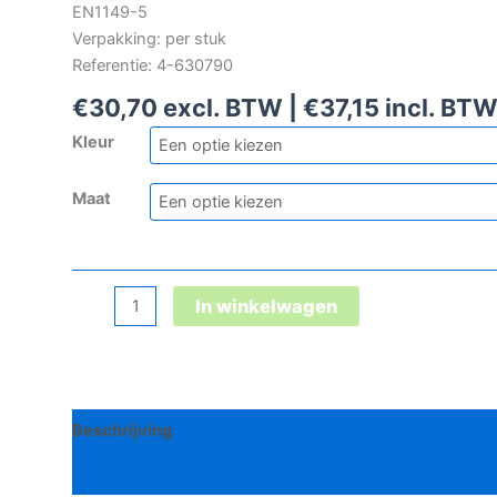
EN1149-5
Verpakking: per stuk
Referentie: 4-630790
€
30,70
excl. BTW |
€
37,15
incl. BT
Kleur
Maat
Tranemo
In winkelwagen
FR
muts
aantal
Beschrijving
Bijkomende informatie