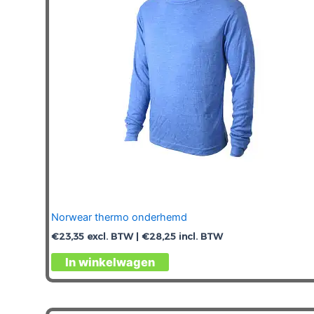
gekozen
worden
op
de
productpagina
Norwear thermo onderhemd
€
23,35
excl. BTW |
€
28,25
incl. BTW
Dit
In winkelwagen
product
heeft
meerdere