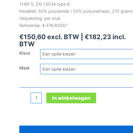
1149-5, EN 13034 type 6
Kwaliteit: 50% polyamide / 50% polyurethaan, 210 gram
Verpakking: per stuk
Referentie: 4-FRLR3567
€
150,60
excl. BTW |
€
182,23
incl.
BTW
Kleur
Maat
Microflex
In winkelwagen
FR
signalisatie
pilotjack
aantal
Beschrijving