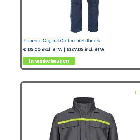
Tranemo Original Cotton bretelbroek
€
105,00
excl. BTW |
€
127,05
incl. BTW
Dit
In winkelwagen
product
heeft
meerdere
variaties.
Deze
optie
kan
gekozen
worden
op