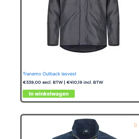
de
productpagina
Tranemo Outback lasvest
€
339,00
excl. BTW |
€
410,19
incl. BTW
Dit
In winkelwagen
product
heeft
meerdere
variaties.
Deze
optie