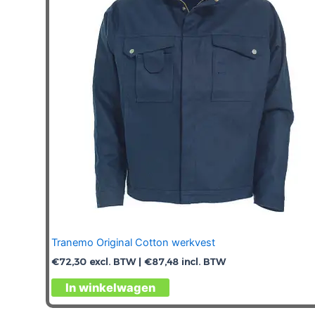
kan
gekozen
worden
op
de
productpagina
Tranemo Original Cotton werkvest
€
72,30
excl. BTW |
€
87,48
incl. BTW
Dit
In winkelwagen
product
heeft