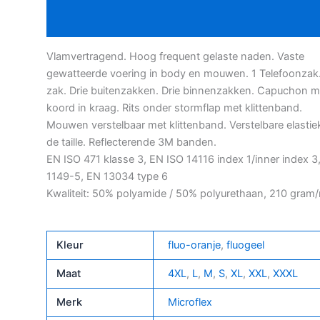
Bijkomende informatie
Vlamvertragend. Hoog frequent gelaste naden. Vaste
gewatteerde voering in body en mouwen. 1 Telefoonzak.
zak. Drie buitenzakken. Drie binnenzakken. Capuchon m
koord in kraag. Rits onder stormflap met klittenband.
Mouwen verstelbaar met klittenband. Verstelbare elastiek
de taille. Reflecterende 3M banden.
EN ISO 471 klasse 3, EN ISO 14116 index 1/inner index 3
1149-5, EN 13034 type 6
Kwaliteit: 50% polyamide / 50% polyurethaan, 210 gram
Kleur
fluo-oranje
,
fluogeel
Maat
4XL
,
L
,
M
,
S
,
XL
,
XXL
,
XXXL
Merk
Microflex