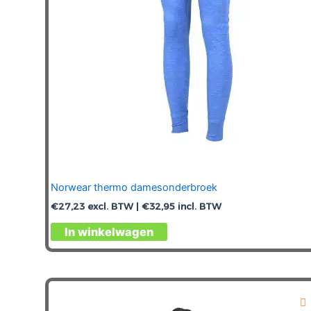
Norwear thermo damesonderbroek
€
27,23
excl. BTW |
€
32,95
incl. BTW
Dit
In winkelwagen
product
heeft
meerdere
variaties.
Deze