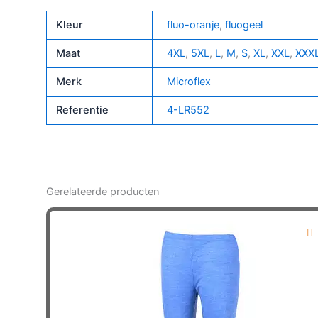
Kleur
fluo-oranje
,
fluogeel
Maat
4XL
,
5XL
,
L
,
M
,
S
,
XL
,
XXL
,
XXX
Merk
Microflex
Referentie
4-LR552
Gerelateerde producten