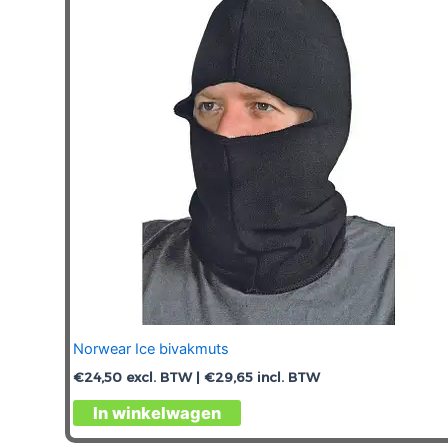
Norwear Ice bivakmuts
€
24,50
excl. BTW |
€
29,65
incl. BTW
Dit
In winkelwagen
product