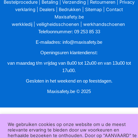
Bestelprocedure
|
Betaling
|
Verzending
|
Retourneren
|
Privacy
gekozen
verklaring
|
Dealers
|
Bedrukken
|
Sitemap
|
Contact
worden
Maxisafety.be
op
werkkledij
|
veiligheidsschoenen
|
werkhandschoenen
de
Telefoonnummer: 09 253 85 33
productpagina
E-mailadres:
info@maxisafety.be
Openingsuren klantendienst:
van maandag t/m vrijdag van 8u00 tot 12u00 en van 13u00 tot
17u00.
Gesloten in het weekend en op feestdagen.
Maxisafety.be © 2025
We gebruiken cookies op onze website om u de meest
relevante ervaring te bieden door uw voorkeuren en
herhaalde bezoeken te onthouden. Door op "AANVAARD" te