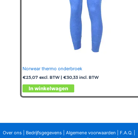
productpagina
Norwear thermo onderbroek
€
25,07
excl. BTW |
€
30,33
incl. BTW
Dit
In winkelwagen
product
heeft
meerdere
variaties.
Deze
optie
Over ons
|
Bedrijfsgegevens
|
Algemene voorwaarden
|
F.A.Q.
|
kan