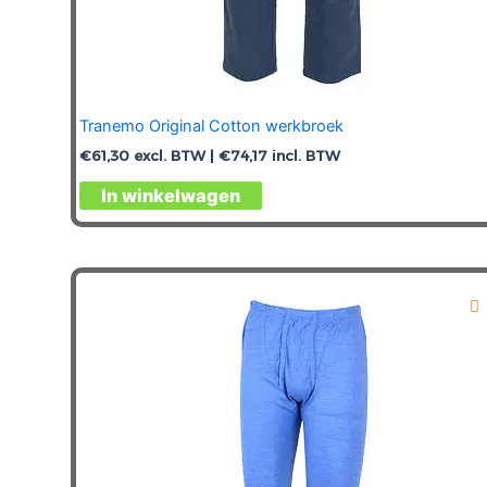
Tranemo Original Cotton werkbroek
€
61,30
excl. BTW |
€
74,17
incl. BTW
Dit
In winkelwagen
product
heeft
meerdere
variaties.
Deze
optie
kan
gekozen
worden
op
de