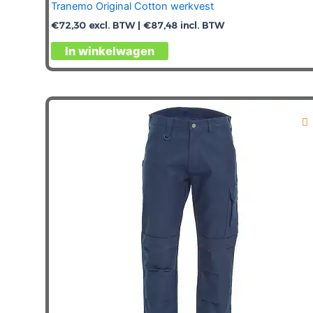
Tranemo Original Cotton werkvest
€
72,30
excl. BTW |
€
87,48
incl. BTW
Dit
In winkelwagen
product
heeft
meerdere
variaties.
Deze
optie
kan
gekozen
worden
op
de
productpagina