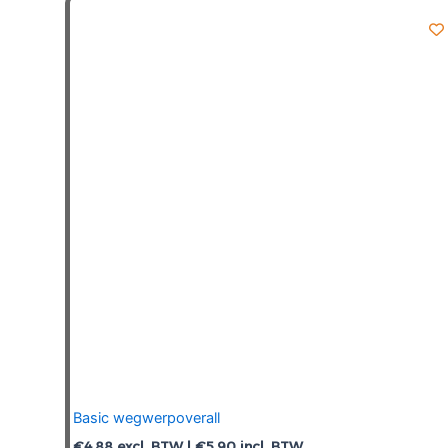
Basic wegwerpoverall
€
4,88
excl. BTW |
€
5,90
incl. BTW