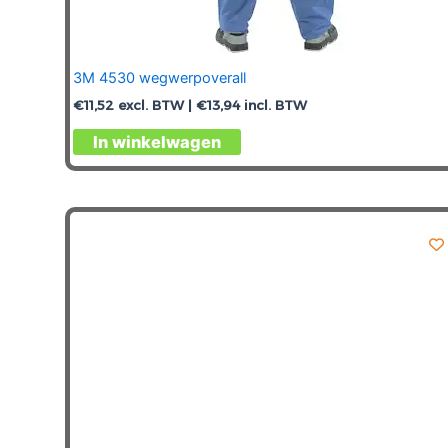
3M 4530 wegwerpoverall
€
11,52
excl. BTW |
€
13,94
incl. BTW
Dit
In winkelwagen
product
heeft
meerdere
variaties.
Deze
optie
kan
gekozen
worden
op
de
productpagina