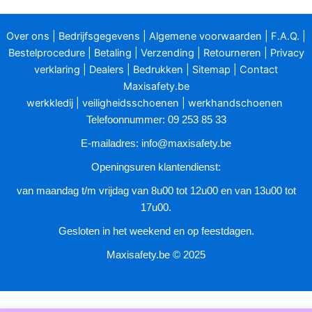
Deze
optie
Over ons
|
Bedrijfsgegevens
|
Algemene voorwaarden
|
F.A.Q.
|
kan
Bestelprocedure
|
Betaling
|
Verzending
|
Retourneren
|
Privacy
gekozen
verklaring
|
Dealers
|
Bedrukken
|
Sitemap
|
Contact
worden
Maxisafety.be
op
werkkledij
|
veiligheidsschoenen
|
werkhandschoenen
de
Telefoonnummer: 09 253 85 33
productpagina
E-mailadres:
info@maxisafety.be
Openingsuren klantendienst:
van maandag t/m vrijdag van 8u00 tot 12u00 en van 13u00 tot
17u00.
Gesloten in het weekend en op feestdagen.
Maxisafety.be © 2025