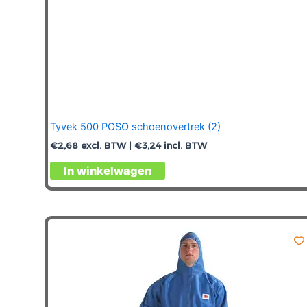
Tyvek 500 POSO schoenovertrek (2)
€
2,68
excl. BTW |
€
3,24
incl. BTW
Dit
In winkelwagen
product
heeft
meerdere
variaties.
Deze
optie
kan
gekozen