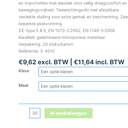
en manchetten met elastiek voor veilig draagcomfort en
bewegingsvrijheid. Tweerichtingsrits met afsluitbare
verdekte sluiting voor extra gemak en bescherming. Zee
beperkte pluisvorming.
CE-type 5 & 6, EN 1073-2:2002, EN 1149-5:2008
Kwaliteit: gelamineerd microporeus materiaal
Verpakking: 20 stuks/karton
Referentie: 5-4510
€
9,62
excl. BTW |
€
11,64
incl. BTW
Kleur
Maat
3M
In winkelwagen
4510
wegwerpoverall