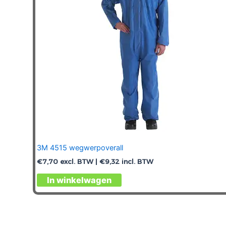
worden
op
de
productpagina
3M 4515 wegwerpoverall
€
7,70
excl. BTW |
€
9,32
incl. BTW
Dit
In winkelwagen
product
heeft
meerdere
variaties.