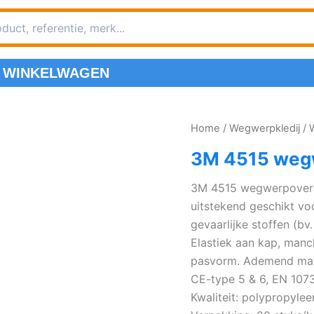
WINKELWAGEN
Home
/
Wegwerpkledij
/
3M 4515 weg
3M 4515 wegwerpoveral
uitstekend geschikt vo
gevaarlijke stoffen (bv
Elastiek aan kap, manc
pasvorm. Ademend mate
CE-type 5 & 6, EN 107
Kwaliteit: polypropylee