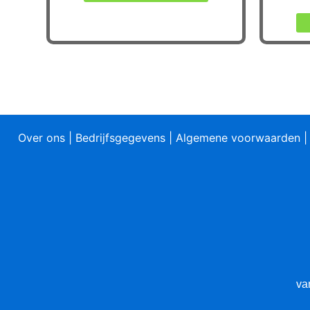
product
heeft
meerdere
variaties.
Deze
optie
kan
gekozen
Over ons
|
Bedrijfsgegevens
|
Algemene voorwaarden
worden
op
de
productpagina
va