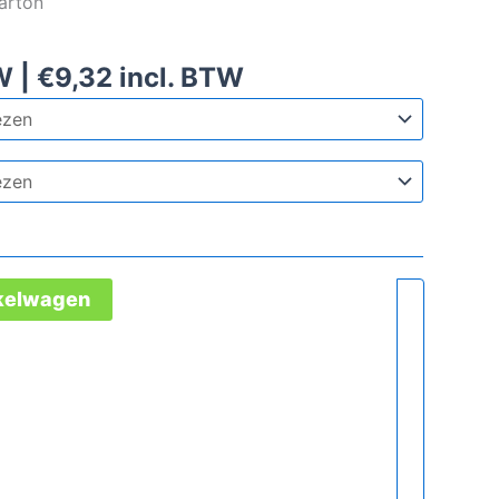
arton
W |
€
9,32
incl. BTW
nkelwagen