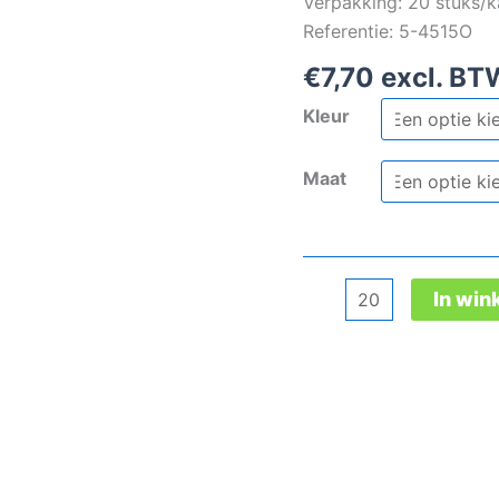
Verpakking: 20 stuks/k
Referentie: 5-4515O
€
7,70
excl. BT
Kleur
Maat
3M
In wi
4515
wegwerpoverall
aantal