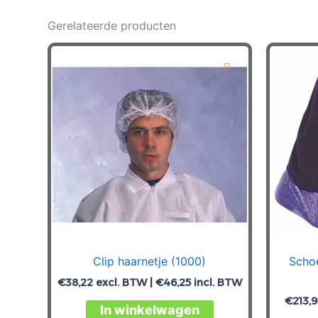
Gerelateerde producten
Clip haarnetje (1000)
Scho
€
38,22
excl. BTW |
€
46,25
incl. BTW
€
213,
Dit
In winkelwagen