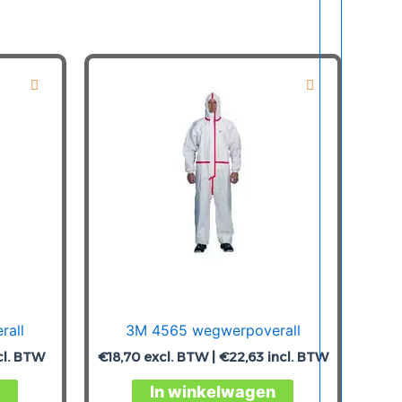
rall
3M 4565 wegwerpoverall
cl. BTW
€
18,70
excl. BTW |
€
22,63
incl. BTW
Dit
Dit
In winkelwagen