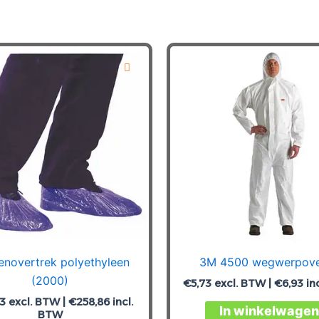
enovertrek polyethyleen
3M 4500 wegwerpove
(2000)
€
5,73
excl. BTW |
€
6,93
in
93
excl. BTW |
€
258,86
incl.
In winkelwagen
BTW